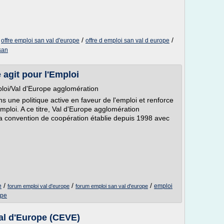
/
/
/
offre emploi san val d'europe
offre d emploi san val d europe
san
 agit pour l'Emploi
loi/Val d'Europe agglomération
s une politique active en faveur de l'emploi et renforce
Emploi. A ce titre, Val d'Europe agglomération
a convention de coopération établie depuis 1998 avec
/
/
/
e
emploi
forum emploi val d'europe
forum emploi san val d'europe
ope
al d'Europe (CEVE)