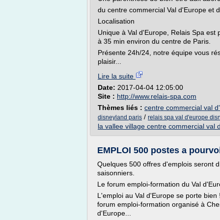
du centre commercial Val d'Europe et de
Localisation
Unique à Val d'Europe, Relais Spa est 
à 35 min environ du centre de Paris.
Présente 24h/24, notre équipe vous rés
plaisir...
Lire la suite
Date:
2017-04-04 12:05:00
Site :
http://www.relais-spa.com
Thèmes liés :
centre commercial val d
/
disneyland paris
relais spa val d'europe dis
la vallee village centre commercial val
EMPLOI 500 postes a pourvoir
Quelques 500 offres d'emplois seront d
saisonniers.
Le forum emploi-formation du Val d'Eur
L'emploi au Val d'Europe se porte bien !
forum emploi-formation organisé à Ches
d'Europe...