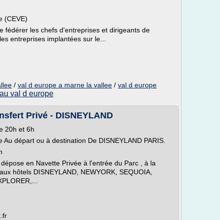
pe (CEVE)
fédérer les chefs d'entreprises et dirigeants de
les entreprises implantées sur le...
llee
/
val d europe a marne la vallee
/
val d europe
 au val d europe
ansfert Privé - DISNEYLAND
e 20h et 6h
rte Au départ ou à destination De DISNEYLAND PARIS.
n
dépose en Navette Privée à l'entrée du Parc , à la
u aux hôtels DISNEYLAND, NEWYORK, SEQUOIA,
PLORER,...
.fr