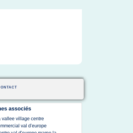
CONTACT
es associés
a vallee village centre
mmercial val d'europe
entre val d'europe marne la