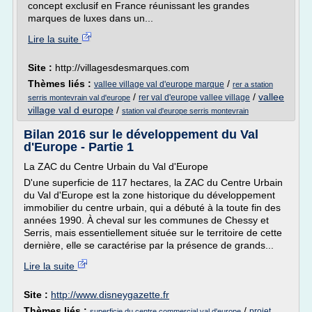
concept exclusif en France réunissant les grandes
marques de luxes dans un...
Lire la suite
Site :
http://villagesdesmarques.com
Thèmes liés :
/
vallee village val d'europe marque
rer a station
/
/
vallee
rer val d'europe vallee village
serris montevrain val d'europe
village val d europe
/
station val d'europe serris montevrain
Bilan 2016 sur le développement du Val
d'Europe - Partie 1
La ZAC du Centre Urbain du Val d'Europe
D'une superficie de 117 hectares, la ZAC du Centre Urbain
du Val d'Europe est la zone historique du développement
immobilier du centre urbain, qui a débuté à la toute fin des
années 1990. À cheval sur les communes de Chessy et
Serris, mais essentiellement située sur le territoire de cette
dernière, elle se caractérise par la présence de grands...
Lire la suite
Site :
http://www.disneygazette.fr
Thèmes liés :
/
projet
superficie du centre commercial val d'europe