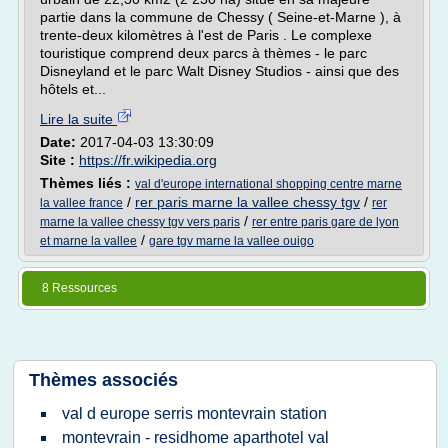
partie dans la commune de Chessy ( Seine-et-Marne ), à
trente-deux kilomètres à l'est de Paris . Le complexe
touristique comprend deux parcs à thèmes - le parc
Disneyland et le parc Walt Disney Studios - ainsi que des
hôtels et...
Lire la suite
Date:
2017-04-03 13:30:09
Site :
https://fr.wikipedia.org
Thèmes liés :
val d'europe international shopping centre marne
/
rer paris marne la vallee chessy tgv
/
la vallee france
rer
/
marne la vallee chessy tgv vers paris
rer entre paris gare de lyon
/
et marne la vallee
gare tgv marne la vallee ouigo
8 Ressources
Thèmes associés
val d europe serris montevrain station
montevrain - residhome aparthotel val