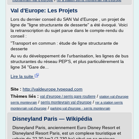
montevrain val d'europe
rer a station serris montevrain val d'europe
Val d'Europe: Les Projets
Lors du dernier conseil du SAN Val d'Europe , un projet de
ligne de "ligne structurante de desserte" a été évoqué. Voici
la retranscription du sujet parue dans le compte-rendu du
conseil :
"Transport en commun : étude de ligne structurante de
desserte
Au vu du développement de l'urbanisation, les lignes de bus
structurantes du réseau PEP'S, et plus particulièrement la
ligne 34 "Gare de...
Lire la suite
Site :
http://valdeurope.typepad.com
Thèmes liés :
/
val d'europe / serris gare routiere
station val d'europe
/
/
serris montevrain val d'europe
serris montevrain
rer a station serris
/
montevrain val d'europe
parking val d'europe - serris montevrain
Disneyland Paris — Wikipédia
Disneyland Paris, anciennement Euro Disney Resort et
Disneyland Resort Paris, est un complexe touristique et
urbain de 22,30 km2 (2 230 ha) situé en sa majeure