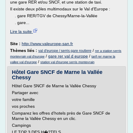
une gare RER et/ou SNCF, et une station de taxi.
Il existe deux pôles multimodaux sur le Val d'Europe :
. gare RER/TGV de Chessy/Marne-la-Vallée
. gare...
Lire la suite
Site :
http://www.valeurope-san.fr
Thèmes liés :
/
val d'europe / serris gare routiere
rer a station serris
/
gare rer val d europe
/
montevrain val d'europe
tarif rer marne la
/
vallee val d'europe
station val d'europe serris montevrain
Hôtel Gare SNCF de Marne la Vallée
Chessy
Hôtel Gare SNCF de Marne la Vallée Chessy
Partager avec
votre famille
vos proches
Comparez les offres d'hotels près de Gare SNCF de
Marne la Vallée Chessy en un clic.
Campings
LE TOP 3 DES H�?TELS