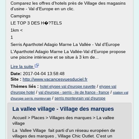
Comparez les offres d'hotels près de Village des magasins
d'usine - Val d'Europe en un clic.
Campings
LE TOP 3 DES H�?TELS
1km <
1
Serris Aparthotel Adagio Marne La Vallée - Val d'Europe
L'Aparthotel Adagio Marne La Vallée-Val d'Europe propose
une piscine intérieure et se situe à 3 km de...
Lire la suite
Date:
2017-04-04 13:58:48
Site :
http://www.vacancesvuesduciel.fr
Thèmes liés :
/
hotel elysee val d'europe navette
elysee val
/
/
d'europe hotel
val d'europe - serris - ile de france - france
station val
/
serris montevrain val d'europe
d'europe serris montevrain
La vallee village - Village des marques
Accueil > Places > Villages des marques > La vallee
village
La Vallee Village fait parti d'un réseau européen de
villages des marques , Village Chic Outlet. C'est un