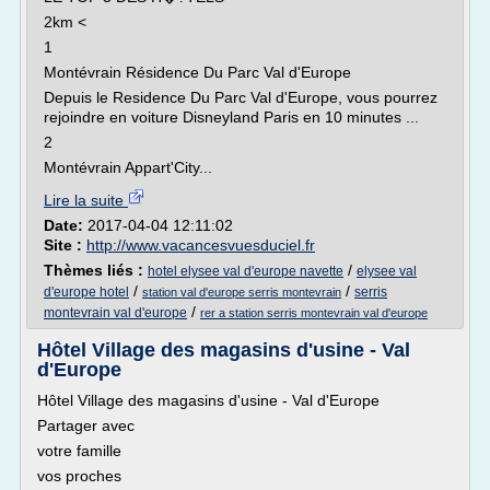
2km <
1
Montévrain Résidence Du Parc Val d'Europe
Depuis le Residence Du Parc Val d'Europe, vous pourrez
rejoindre en voiture Disneyland Paris en 10 minutes ...
2
Montévrain Appart'City...
Lire la suite
Date:
2017-04-04 12:11:02
Site :
http://www.vacancesvuesduciel.fr
Thèmes liés :
/
hotel elysee val d'europe navette
elysee val
/
/
d'europe hotel
serris
station val d'europe serris montevrain
/
montevrain val d'europe
rer a station serris montevrain val d'europe
Hôtel Village des magasins d'usine - Val
d'Europe
Hôtel Village des magasins d'usine - Val d'Europe
Partager avec
votre famille
vos proches