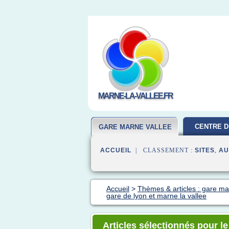
MARNE-LA-VALLEE.FR
CENTRE D
GARE MARNE VALLEE
ACCUEIL
| CLASSEMENT :
SITES
,
AU
Accueil
>
Thèmes & articles : gare ma
gare de lyon et marne la vallee
Articles sélectionnés pour le