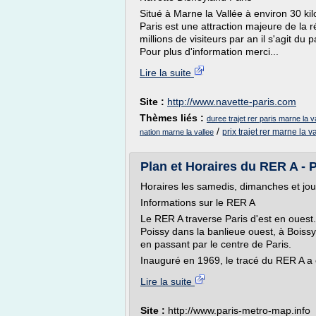
Situé à Marne la Vallée à environ 30 ki
Paris est une attraction majeure de la 
millions de visiteurs par an il s'agit d
Pour plus d'information merci...
Lire la suite
Site :
http://www.navette-paris.com
Thèmes liés :
duree trajet rer paris marne la v
/
prix trajet rer marne la v
nation marne la vallee
Plan et Horaires du RER A - 
Horaires les samedis, dimanches et jour
Informations sur le RER A
Le RER A traverse Paris d'est en ouest. 
Poissy dans la banlieue ouest, à Boissy
en passant par le centre de Paris.
Inauguré en 1969, le tracé du RER A a e
Lire la suite
Site :
http://www.paris-metro-map.info