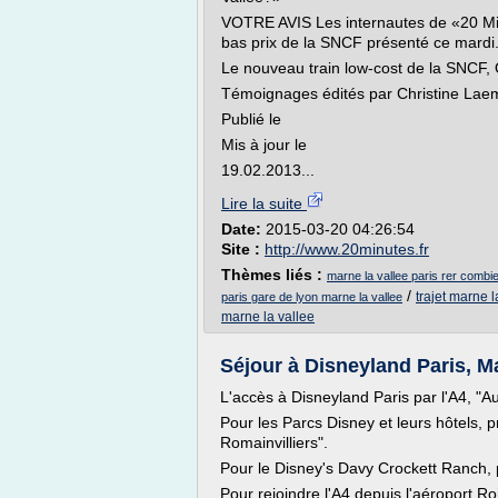
VOTRE AVIS Les internautes de «20 Mi
bas prix de la SNCF présenté ce mardi.
Le nouveau train low-cost de la SNCF
Témoignages édités par Christine La
Publié le
Mis à jour le
19.02.2013...
Lire la suite
Date:
2015-03-20 04:26:54
Site :
http://www.20minutes.fr
Thèmes liés :
marne la vallee paris rer comb
/
trajet marne l
paris gare de lyon marne la vallee
marne la vallee
Séjour à Disneyland Paris, Mar
L'accès à Disneyland Paris par l'A4, "Au
Pour les Parcs Disney et leurs hôtels, p
Romainvilliers".
Pour le Disney's Davy Crockett Ranch, p
Pour rejoindre l'A4 depuis l'aéroport Ro