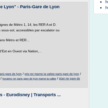
h
e Lyon" - Paris-Gare de Lyon
h
ignes de Métro 1, 14, les RER A et D.
 sous-sol, accessibles par escalator ou
lans Métro et RER...
d'Est en Ouest via Nation,...
/
/
aris gare de lyon
prix rer marne la vallee paris gare de lyon
/
/
plan rer gare de
horaires rer paris gare de lyon marne la vallee
 - Eurodisney | Transports ...