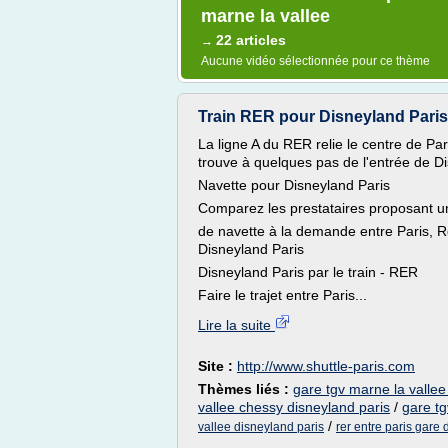
marne la vallee
22 articles
→
Aucune vidéo sélectionnée pour ce thème
Train RER pour Disneyland Paris | 
La ligne A du RER relie le centre de Pa
trouve à quelques pas de l'entrée de Di
Navette pour Disneyland Paris
Comparez les prestataires proposant u
de navette à la demande entre Paris, R
Disneyland Paris
Disneyland Paris par le train - RER
Faire le trajet entre Paris...
Lire la suite
Site :
http://www.shuttle-paris.com
Thèmes liés :
gare tgv marne la valle
vallee chessy disneyland paris
/
gare tg
/
vallee disneyland paris
rer entre paris gare 