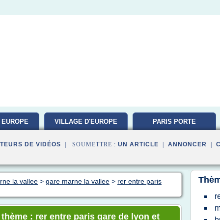
 EUROPE
VILLAGE D'EUROPE
PARIS PORTE
VERSAILLES
TEURS DE VIDÉOS
| SOUMETTRE :
UN ARTICLE
|
ANNONCER
|
Thèm
rne la vallee
>
gare marne la vallee
>
rer entre paris
r
m
 thème : rer entre paris gare de lyon et
b