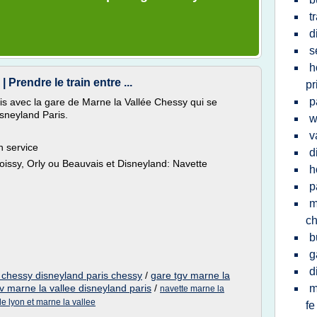
t
d
s
h
Prendre le train entre ...
pr
p
ris avec la gare de Marne la Vallée Chessy qui se
sneyland Paris.
w
v
n service
d
oissy, Orly ou Beauvais et Disneyland: Navette
h
p
m
c
b
g
d
e chessy disneyland paris chessy
/
gare tgv marne la
v marne la vallee disneyland paris
/
m
navette marne la
de lyon et marne la vallee
fe