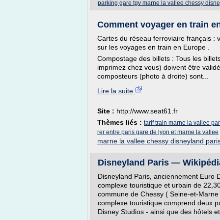
parking gare tgv marne la vallee chessy disne
Comment voyager en train en 
Cartes du réseau ferroviaire français : v
sur les voyages en train en Europe .
Compostage des billets : Tous les billets
imprimez chez vous) doivent être vali
composteurs (photo à droite) sont...
Lire la suite
Site :
http://www.seat61.fr
Thèmes liés :
tarif train marne la vallee pa
rer entre paris gare de lyon et marne la vallee
marne la vallee chessy disneyland pari
Disneyland Paris — Wikipédi
Disneyland Paris, anciennement Euro Di
complexe touristique et urbain de 22,3
commune de Chessy ( Seine-et-Marne ), 
complexe touristique comprend deux par
Disney Studios - ainsi que des hôtels et.