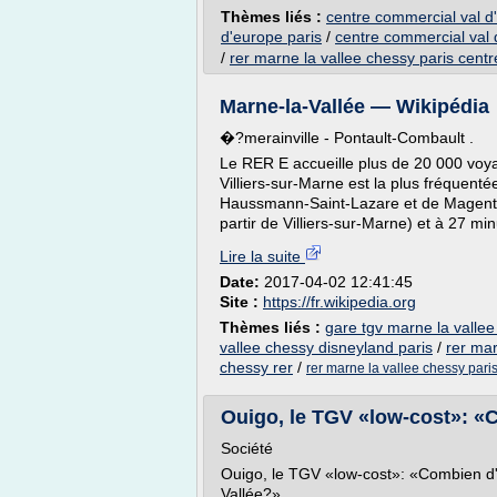
Thèmes liés :
centre commercial val d
d'europe paris
/
centre commercial val 
/
rer marne la vallee chessy paris centr
Marne-la-Vallée — Wikipédia
�?merainville - Pontault-Combault .
Le RER E accueille plus de 20 000 voya
Villiers-sur-Marne est la plus fréquent
Haussmann-Saint-Lazare et de Magenta 
partir de Villiers-sur-Marne) et à 27 mi
Lire la suite
Date:
2017-04-02 12:41:45
Site :
https://fr.wikipedia.org
Thèmes liés :
gare tgv marne la valle
vallee chessy disneyland paris
/
rer mar
chessy rer
/
rer marne la vallee chessy pari
Ouigo, le TGV «low-cost»: «C
Société
Ouigo, le TGV «low-cost»: «Combien d'
Vallée?»