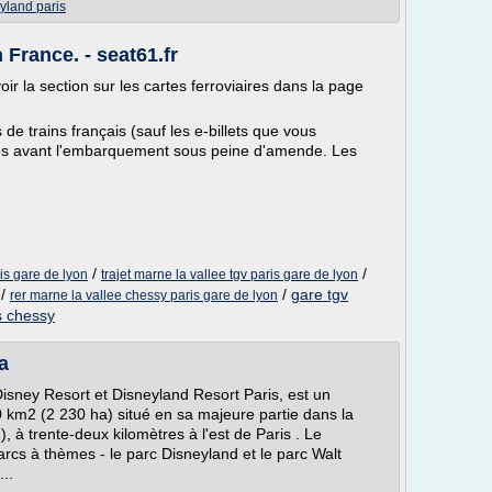
yland paris
France. - seat61.fr
oir la section sur les cartes ferroviaires dans la page
 de trains français (sauf les e-billets que vous
dés avant l'embarquement sous peine d'amende. Les
/
/
ris gare de lyon
trajet marne la vallee tgv paris gare de lyon
/
/
gare tgv
rer marne la vallee chessy paris gare de lyon
s chessy
a
sney Resort et Disneyland Resort Paris, est un
0 km2 (2 230 ha) situé en sa majeure partie dans la
à trente-deux kilomètres à l'est de Paris . Le
cs à thèmes - le parc Disneyland et le parc Walt
..