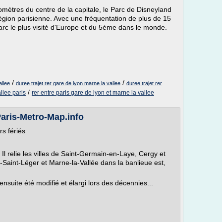
lomètres du centre de la capitale, le Parc de Disneyland
région parisienne. Avec une fréquentation de plus de 15
u parc le plus visité d'Europe et du 5ème dans le monde.
/
/
allee
duree trajet rer gare de lyon marne la vallee
duree trajet rer
/
allee paris
rer entre paris gare de lyon et marne la vallee
Paris-Metro-Map.info
s fériés
Il relie les villes de Saint-Germain-en-Laye, Cergy et
-Saint-Léger et Marne-la-Vallée dans la banlieue est,
nsuite été modifié et élargi lors des décennies...