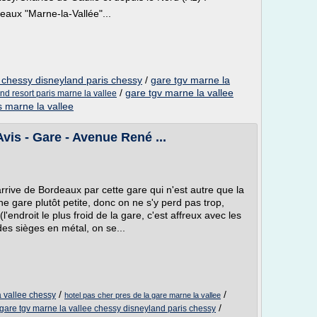
neaux "Marne-la-Vallée"...
e chessy disneyland paris chessy
/
gare tgv marne la
/
gare tgv marne la vallee
nd resort paris marne la vallee
s marne la vallee
Avis - Gare - Avenue René ...
arrive de Bordeaux par cette gare qui n'est autre que la
e gare plutôt petite, donc on ne s'y perd pas trop,
'endroit le plus froid de la gare, c'est affreux avec les
 des sièges en métal, on se...
/
/
a vallee chessy
hotel pas cher pres de la gare marne la vallee
/
gare tgv marne la vallee chessy disneyland paris chessy