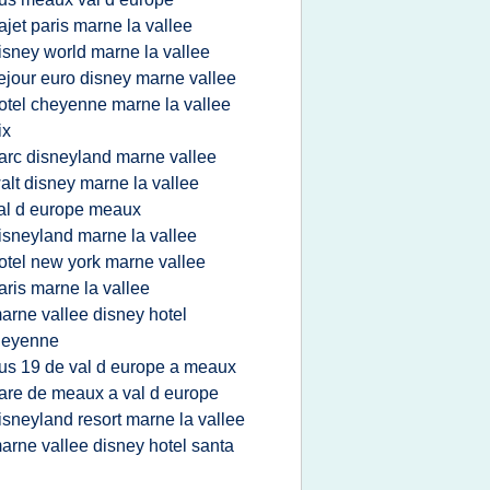
rajet paris marne la vallee
isney world marne la vallee
ejour euro disney marne vallee
otel cheyenne marne la vallee
ix
arc disneyland marne vallee
alt disney marne la vallee
al d europe meaux
isneyland marne la vallee
otel new york marne vallee
aris marne la vallee
arne vallee disney hotel
heyenne
us 19 de val d europe a meaux
are de meaux a val d europe
isneyland resort marne la vallee
arne vallee disney hotel santa