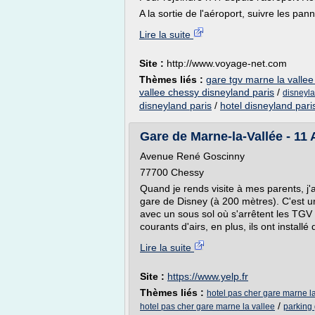
A la sortie de l'aéroport, suivre les pan
Lire la suite
Site :
http://www.voyage-net.com
Thèmes liés :
gare tgv marne la valle
vallee chessy disneyland paris
/
disneyla
disneyland paris
/
hotel disneyland pari
Gare de Marne-la-Vallée - 11 
Avenue René Goscinny
77700 Chessy
Quand je rends visite à mes parents, j'
gare de Disney (à 200 mètres). C'est un
avec un sous sol où s'arrêtent les TGV (l
courants d'airs, en plus, ils ont installé
Lire la suite
Site :
https://www.yelp.fr
Thèmes liés :
hotel pas cher gare marne l
/
hotel pas cher gare marne la vallee
parking 