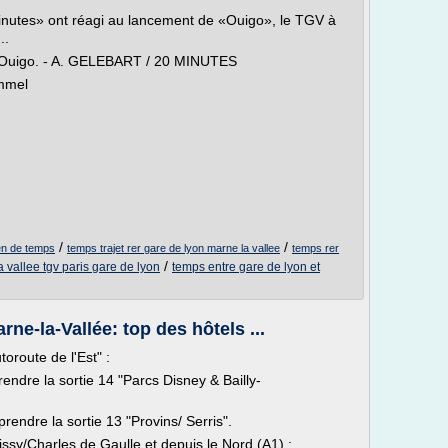
nutes» ont réagi au lancement de «Ouigo», le TGV à
..
, Ouigo. - A. GELEBART / 20 MINUTES
emmel
/
/
ien de temps
temps trajet rer gare de lyon marne la vallee
temps rer
/
a vallee tgv paris gare de lyon
temps entre gare de lyon et
ne-la-Vallée: top des hôtels ...
toroute de l'Est" :
rendre la sortie 14 "Parcs Disney & Bailly-
rendre la sortie 13 "Provins/ Serris".
issy/Charles de Gaulle et depuis le Nord (A1) :