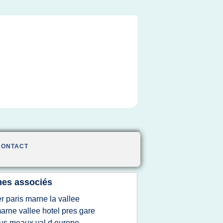
CONTACT
es associés
er paris marne la vallee
arne vallee hotel pres gare
us meaux val d europe