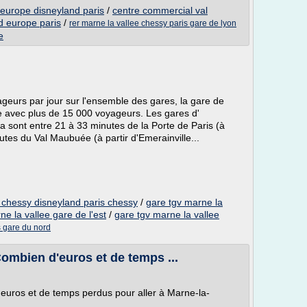
'europe disneyland paris
/
centre commercial val
d europe paris
/
rer marne la vallee chessy paris gare de lyon
e
geurs par jour sur l'ensemble des gares, la gare de
ée avec plus de 15 000 voyageurs. Les gares d'
sont entre 21 à 33 minutes de la Porte de Paris (à
nutes du Val Maubuée (à partir d'Emerainville...
e chessy disneyland paris chessy
/
gare tgv marne la
ne la vallee gare de l'est
/
gare tgv marne la vallee
s gare du nord
ombien d'euros et de temps ...
euros et de temps perdus pour aller à Marne-la-