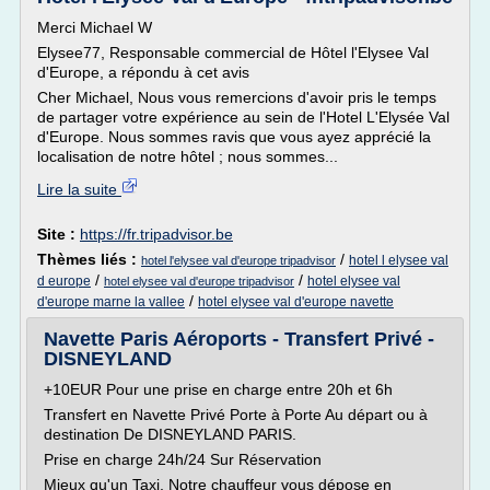
Merci Michael W
Elysee77, Responsable commercial de Hôtel l'Elysee Val
d'Europe, a répondu à cet avis
Cher Michael, Nous vous remercions d'avoir pris le temps
de partager votre expérience au sein de l'Hotel L'Elysée Val
d'Europe. Nous sommes ravis que vous ayez apprécié la
localisation de notre hôtel ; nous sommes...
Lire la suite
Site :
https://fr.tripadvisor.be
Thèmes liés :
/
hotel l elysee val
hotel l'elysee val d'europe tripadvisor
/
/
d europe
hotel elysee val
hotel elysee val d'europe tripadvisor
/
d'europe marne la vallee
hotel elysee val d'europe navette
Navette Paris Aéroports - Transfert Privé -
DISNEYLAND
+10EUR Pour une prise en charge entre 20h et 6h
Transfert en Navette Privé Porte à Porte Au départ ou à
destination De DISNEYLAND PARIS.
Prise en charge 24h/24 Sur Réservation
Mieux qu'un Taxi, Notre chauffeur vous dépose en