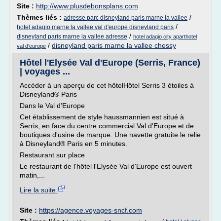
Site :
http://www.plusdebonsplans.com
Thèmes liés :
/
adresse parc disneyland paris marne la vallee
/
hotel adagio marne la vallee val d'europe disneyland paris
/
disneyland paris marne la vallee adresse
hotel adagio city aparthotel
/
disneyland paris marne la vallee chessy
val d'europe
Hôtel l'Elysée Val d'Europe (Serris, France)
| voyages ...
Accéder à un aperçu de cet hôtelHôtel Serris 3 étoiles à
Disneyland® Paris
Dans le Val d'Europe
Cet établissement de style haussmannien est situé à
Serris, en face du centre commercial Val d'Europe et de
boutiques d'usine de marque. Une navette gratuite le relie
à Disneyland® Paris en 5 minutes.
Restaurant sur place
Le restaurant de l'hôtel l'Elysée Val d'Europe est ouvert
matin,...
Lire la suite
Site :
https://agence.voyages-sncf.com