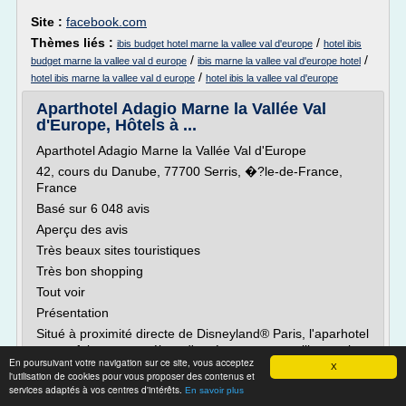
Site :
facebook.com
Thèmes liés :
/
ibis budget hotel marne la vallee val d'europe
hotel ibis
/
/
budget marne la vallee val d europe
ibis marne la vallee val d'europe hotel
/
hotel ibis marne la vallee val d europe
hotel ibis la vallee val d'europe
Aparthotel Adagio Marne la Vallée Val
d'Europe, Hôtels à ...
Aparthotel Adagio Marne la Vallée Val d'Europe
42, cours du Danube, 77700 Serris, �?le-de-France,
France
Basé sur 6 048 avis
Aperçu des avis
Très beaux sites touristiques
Très bon shopping
Tout voir
Présentation
Situé à proximité directe de Disneyland® Paris, l'aparhotel
est parfait pour un séjour d'agrément et accueille aussi
En poursuivant votre navigation sur ce site, vous acceptez
les clients affaire. A disposition, 262 studios et...
X
l'utilisation de cookies pour vous proposer des contenus et
services adaptés à vos centres d'intérêts.
En savoir plus
Lire la suite