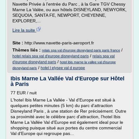
Navette Privée à l'entrée du Parc , à la Gare TGV Chessy
Marne La Valée, ou aux hôtels DISNEYLAND, NEWYORK,
SEQUOIA, SANTA FE, NEWPORT, CHEYENNE,
EXPLORER,...
Lire la suite
Site :
http://www.navette-paris-aeroport.fr
Thèmes liés :
/
relais spa val d'europe disneyland paris paris france
/
hotel relais spa val d'europe disneyland paris
relais spa val
/
d'europe disneyland paris
hotel ibis marne la vallee val d'europe
/
hotel l elysee val d europe
disneyland paris
Ibis Marne La Vallée Val d'Europe sur Hôtel
à Paris
77 EUR / nuit
L'hotel Ibis Marne La Vallée - Val d'Europe est situé à
quelques petites minutes (5 km) du parc d'attraction
Disneyland Paris , à une station de Rer précisément. Outre
sa proximité avec le célèbre parc d'attraction, l'hotel Ibis
Marne La Vallée Val d'Europe est également ideal pour le
shopping puisque situé aux portes du centre commercial
Val d'Europe qui regroupe pas...