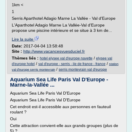
1km <
1
Serris Aparthotel Adagio Marne La Vallée - Val d'Europe
L'Aparthotel Adagio Marne La Vallée-Val d'Europe
propose une piscine intérieure et se situe à 3 km de...
Lire la suite
Date:
2017-04-04 13:58:48
Site :
http://www.vacancesvuesduciel.fr
Thèmes liés :
/
hotel elysee val d'europe navette
elysee val
/
/
d'europe hotel
val d'europe - serris - ile de france - france
station
/
serris montevrain val d'europe
val d'europe serris montevrain
Aquarium Sea Life Paris Val D'Europe -
Marne-la-Vallée ...
Aquarium Sea Life Paris Val D'Europe
Aquarium Sea Life Paris Val D'Europe
Cet endroit est-il accessible aux personnes en fauteuil
roulant ?
Oui
Cette attraction convient-elle aux grands groupes (plus de
5) ?