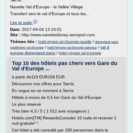
Serris...
Navette Val d'Europe - la Vallée Village
Transfert vers le val d'Europe et tous les...
Lire la suite
Date:
2017-04-04 13:10:01
Site :
http://www.navettedisney-aeroport.com
Thèmes liés :
/
hotel elysee val d'europe navette
disneyland paris
/
/
val d
residhome val d'europe
hotel l'elysee val d'europe adresse
europe disneyland paris
/
hotel l elysee val d europe
Top 10 des hôtels pas chers vers Gare du
Val d'Europe ...
à partir de119 EUR108 EUR
Découvrez nos offres pour Serris
En vogue en ce moment à Serris
Hôtels à moins de 0,5 km Gare du Val d'Europe
Le plus réservé
Très bien 4,3 / 5 ( 1 012 avis voyageurs )
Hotels.com[TM] RewardsCumulez 10 nuits et recevez 1
nuit gratuite* !
Cet hôtel a été consulté par 180 personnes dans la