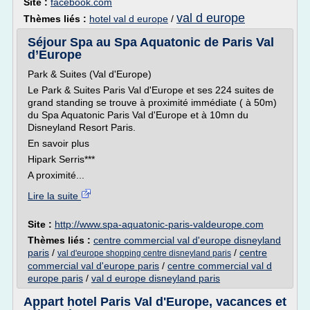
Site :
facebook.com
val d europe
Thèmes liés :
hotel val d europe
/
Séjour Spa au Spa Aquatonic de Paris Val
d’Europe
Park & Suites (Val d'Europe)
Le Park & Suites Paris Val d'Europe et ses 224 suites de
grand standing se trouve à proximité immédiate ( à 50m)
du Spa Aquatonic Paris Val d'Europe et à 10mn du
Disneyland Resort Paris.
En savoir plus
Hipark Serris***
A proximité...
Lire la suite
Site :
http://www.spa-aquatonic-paris-valdeurope.com
Thèmes liés :
centre commercial val d'europe disneyland
paris
/
/
centre
val d'europe shopping centre disneyland paris
commercial val d'europe paris
/
centre commercial val d
europe paris
/
val d europe disneyland paris
Appart hotel Paris Val d'Europe, vacances et