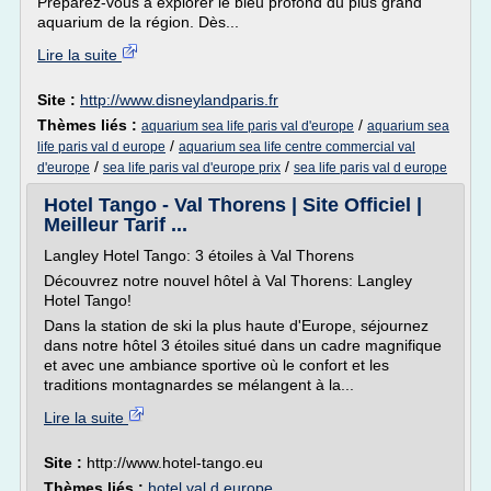
Préparez-vous à explorer le bleu profond du plus grand
aquarium de la région. Dès...
Lire la suite
Site :
http://www.disneylandparis.fr
Thèmes liés :
/
aquarium sea life paris val d'europe
aquarium sea
/
life paris val d europe
aquarium sea life centre commercial val
/
/
d'europe
sea life paris val d'europe prix
sea life paris val d europe
Hotel Tango - Val Thorens | Site Officiel |
Meilleur Tarif ...
Langley Hotel Tango: 3 étoiles à Val Thorens
Découvrez notre nouvel hôtel à Val Thorens: Langley
Hotel Tango!
Dans la station de ski la plus haute d'Europe, séjournez
dans notre hôtel 3 étoiles situé dans un cadre magnifique
et avec une ambiance sportive où le confort et les
traditions montagnardes se mélangent à la...
Lire la suite
Site :
http://www.hotel-tango.eu
Thèmes liés :
hotel val d europe