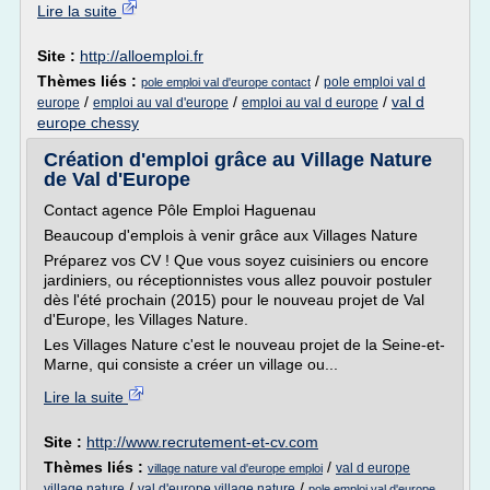
Lire la suite
Site :
http://alloemploi.fr
Thèmes liés :
/
pole emploi val d
pole emploi val d'europe contact
/
/
/
val d
europe
emploi au val d'europe
emploi au val d europe
europe chessy
Création d'emploi grâce au Village Nature
de Val d'Europe
Contact agence Pôle Emploi Haguenau
Beaucoup d'emplois à venir grâce aux Villages Nature
Préparez vos CV ! Que vous soyez cuisiniers ou encore
jardiniers, ou réceptionnistes vous allez pouvoir postuler
dès l'été prochain (2015) pour le nouveau projet de Val
d'Europe, les Villages Nature.
Les Villages Nature c'est le nouveau projet de la Seine-et-
Marne, qui consiste a créer un village ou...
Lire la suite
Site :
http://www.recrutement-et-cv.com
Thèmes liés :
/
val d europe
village nature val d'europe emploi
/
/
village nature
val d'europe village nature
pole emploi val d'europe