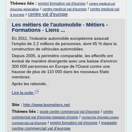
Thèmes liés :
/
emploi formation val d'europe
centre medical val
/
/
centre medical val d'europe
centre medical val
d'europe generaliste
centre val d'europe
/
d europe
Les métiers de l'automobile - Métiers -
Formations - Liens ...
En 2011, l'industrie automobile européenne assurait
l'emploi de 2,2 millions de personnes, dont 45 % dans la
construction de véhicules automobiles.
Depuis 2005, à périmètre comparable, les effectifs ont
évolué de manière divergente avec une baisse d'environ
300 000 personnes en Europe de l'Ouest contre une
hausse de plus de 110 000 dans les nouveaux Etats
membres.
Après les rebonds...
Lire la suite
Site :
http://www.lesmetiers.net
Thèmes liés :
/
poste centre commercial val d'europe
centre
/
commercial val d'europe magasin d'usine
recherche d'emploi centre
/
/
magasin
emploi formation val d'europe
commercial val d'europe
centre commercial val d'europe