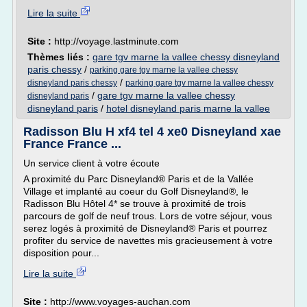
Lire la suite
Site :
http://voyage.lastminute.com
Thèmes liés :
gare tgv marne la vallee chessy disneyland
paris chessy
/
parking gare tgv marne la vallee chessy
/
disneyland paris chessy
parking gare tgv marne la vallee chessy
/
gare tgv marne la vallee chessy
disneyland paris
disneyland paris
/
hotel disneyland paris marne la vallee
Radisson Blu H xf4 tel 4 xe0 Disneyland xae
France France ...
Un service client à votre écoute
A proximité du Parc Disneyland® Paris et de la Vallée
Village et implanté au coeur du Golf Disneyland®, le
Radisson Blu Hôtel 4* se trouve à proximité de trois
parcours de golf de neuf trous. Lors de votre séjour, vous
serez logés à proximité de Disneyland® Paris et pourrez
profiter du service de navettes mis gracieusement à votre
disposition pour...
Lire la suite
Site :
http://www.voyages-auchan.com