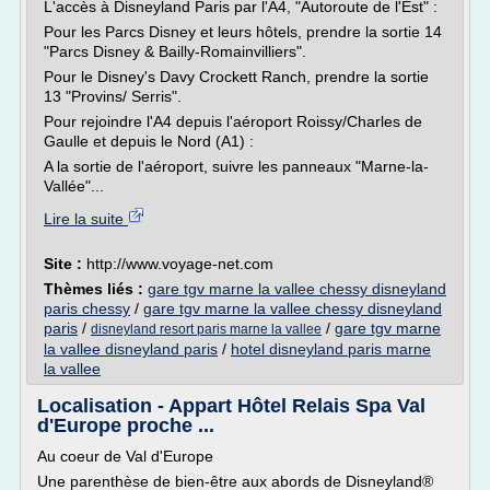
L'accès à Disneyland Paris par l'A4, "Autoroute de l'Est" :
Pour les Parcs Disney et leurs hôtels, prendre la sortie 14
"Parcs Disney & Bailly-Romainvilliers".
Pour le Disney's Davy Crockett Ranch, prendre la sortie
13 "Provins/ Serris".
Pour rejoindre l'A4 depuis l'aéroport Roissy/Charles de
Gaulle et depuis le Nord (A1) :
A la sortie de l'aéroport, suivre les panneaux "Marne-la-
Vallée"...
Lire la suite
Site :
http://www.voyage-net.com
Thèmes liés :
gare tgv marne la vallee chessy disneyland
paris chessy
/
gare tgv marne la vallee chessy disneyland
paris
/
/
gare tgv marne
disneyland resort paris marne la vallee
la vallee disneyland paris
/
hotel disneyland paris marne
la vallee
Localisation - Appart Hôtel Relais Spa Val
d'Europe proche ...
Au coeur de Val d'Europe
Une parenthèse de bien-être aux abords de Disneyland®