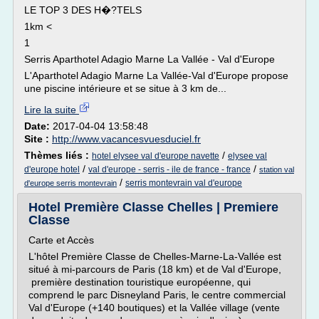
LE TOP 3 DES H�?TELS
1km <
1
Serris Aparthotel Adagio Marne La Vallée - Val d'Europe
L'Aparthotel Adagio Marne La Vallée-Val d'Europe propose
une piscine intérieure et se situe à 3 km de...
Lire la suite
Date:
2017-04-04 13:58:48
Site :
http://www.vacancesvuesduciel.fr
Thèmes liés :
/
hotel elysee val d'europe navette
elysee val
/
/
d'europe hotel
val d'europe - serris - ile de france - france
station val
/
serris montevrain val d'europe
d'europe serris montevrain
Hotel Première Classe Chelles | Premiere
Classe
Carte et Accès
L'hôtel Première Classe de Chelles-Marne-La-Vallée est
situé à mi-parcours de Paris (18 km) et de Val d'Europe,
première destination touristique européenne, qui
comprend le parc Disneyland Paris, le centre commercial
Val d'Europe (+140 boutiques) et la Vallée village (vente