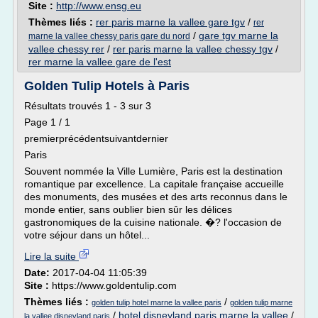
Site :
http://www.ensg.eu
Thèmes liés :
rer paris marne la vallee gare tgv
/
rer
/
gare tgv marne la
marne la vallee chessy paris gare du nord
vallee chessy rer
/
rer paris marne la vallee chessy tgv
/
rer marne la vallee gare de l'est
Golden Tulip Hotels à Paris
Résultats trouvés 1 - 3 sur 3
Page 1 / 1
premierprécédentsuivantdernier
Paris
Souvent nommée la Ville Lumière, Paris est la destination
romantique par excellence. La capitale française accueille
des monuments, des musées et des arts reconnus dans le
monde entier, sans oublier bien sûr les délices
gastronomiques de la cuisine nationale. �? l'occasion de
votre séjour dans un hôtel...
Lire la suite
Date:
2017-04-04 11:05:39
Site :
https://www.goldentulip.com
Thèmes liés :
/
golden tulip hotel marne la vallee paris
golden tulip marne
/
hotel disneyland paris marne la vallee
/
la vallee disneyland paris