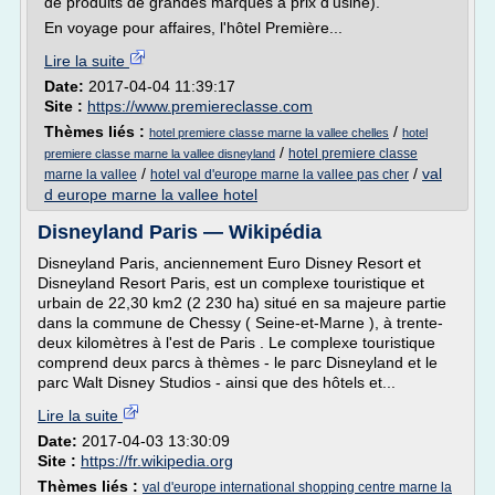
de produits de grandes marques à prix d'usine).
En voyage pour affaires, l'hôtel Première...
Lire la suite
Date:
2017-04-04 11:39:17
Site :
https://www.premiereclasse.com
Thèmes liés :
/
hotel premiere classe marne la vallee chelles
hotel
/
hotel premiere classe
premiere classe marne la vallee disneyland
/
/
val
marne la vallee
hotel val d'europe marne la vallee pas cher
d europe marne la vallee hotel
Disneyland Paris — Wikipédia
Disneyland Paris, anciennement Euro Disney Resort et
Disneyland Resort Paris, est un complexe touristique et
urbain de 22,30 km2 (2 230 ha) situé en sa majeure partie
dans la commune de Chessy ( Seine-et-Marne ), à trente-
deux kilomètres à l'est de Paris . Le complexe touristique
comprend deux parcs à thèmes - le parc Disneyland et le
parc Walt Disney Studios - ainsi que des hôtels et...
Lire la suite
Date:
2017-04-03 13:30:09
Site :
https://fr.wikipedia.org
Thèmes liés :
val d'europe international shopping centre marne la