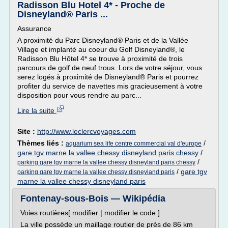
Radisson Blu Hotel 4* - Proche de
Disneyland® Paris ...
Assurance
A proximité du Parc Disneyland® Paris et de la Vallée
Village et implanté au coeur du Golf Disneyland®, le
Radisson Blu Hôtel 4* se trouve à proximité de trois
parcours de golf de neuf trous. Lors de votre séjour, vous
serez logés à proximité de Disneyland® Paris et pourrez
profiter du service de navettes mis gracieusement à votre
disposition pour vous rendre au parc...
Lire la suite
Site :
http://www.leclercvoyages.com
Thèmes liés :
/
aquarium sea life centre commercial val d'europe
gare tgv marne la vallee chessy disneyland paris chessy
/
/
parking gare tgv marne la vallee chessy disneyland paris chessy
/
gare tgv
parking gare tgv marne la vallee chessy disneyland paris
marne la vallee chessy disneyland paris
Fontenay-sous-Bois — Wikipédia
Voies routières[ modifier | modifier le code ]
La ville possède un maillage routier de près de 86 km