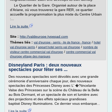
Le Quartier de la Gare. Organisé autour de la place
d'Ariane, où vous trouverez la gare RER, ce quartier
accueille la programmation la plus mixte du Centre Urbain
:...
Lire la suite
Site :
http://valdeurope.typepad.com
Thèmes liés :
/
val d'europe - serris - ile de france - france
hotel
/
/
val d'europe serris
appart hotel serris val d'europe
nombre de
/
visiteur centre commercial val d'europe
centre commercial val
d'europe village des marques
Disneyland Paris : deux nouveaux
spectacles pour fêter ses ...
Des nouveaux spectacles sont dévoilés avec une grande
cérémonie d'anniversaire chaque jour, des nouveaux
spectacles des Princesses Disney avec L' �?tincelante
Valse des Princesses sur la scène du Château de la Belle
au Bois Dormant, et un spectacle de son et lumière avec
des projections et des effets spéciaux grandioses
baptisé Disney Illuminations. Ce dernier vous embarque...
Lire la suite