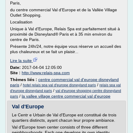
Paris,
du centre commercial Val d'Europe et de la Vallée Village
Outlet Shopping.
Localisation
Unique à Val d'Europe, Relais Spa est parfaitement situé à
proximité de Disneyland® Paris et à 35 min environ du
centre de Paris.
Présente 24h/24, notre équipe vous réserve un accueil des
plus chaleureux et se fait un plaisir...
Lire la suite
Date:
2017-04-04 12:05:00
Site :
http://www.relais-spa.com
Thèmes liés :
centre commercial val d'europe disneyland
paris
/
/
hotel relais spa val d'europe disneyland paris
relais spa val
/
d'europe disneyland paris
val d'europe shopping centre disneyland
/
la vallee village centre commercial val d'europe
paris
Val d'Europe
Le Centr e Urbain de Val d'Europe est constitué de trois
quartiers distincts, ayant chacun leur propre ambiance.
Val d'Europe town center consists of three different
neighbourhoods. Each one develops its own identity.