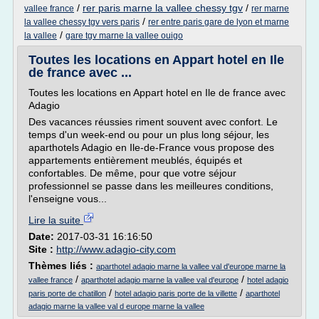
/
rer paris marne la vallee chessy tgv
/
vallee france
rer marne
/
la vallee chessy tgv vers paris
rer entre paris gare de lyon et marne
/
la vallee
gare tgv marne la vallee ouigo
Toutes les locations en Appart hotel en Ile
de france avec ...
Toutes les locations en Appart hotel en Ile de france avec
Adagio
Des vacances réussies riment souvent avec confort. Le
temps d'un week-end ou pour un plus long séjour, les
aparthotels Adagio en Ile-de-France vous propose des
appartements entièrement meublés, équipés et
confortables. De même, pour que votre séjour
professionnel se passe dans les meilleures conditions,
l'enseigne vous...
Lire la suite
Date:
2017-03-31 16:16:50
Site :
http://www.adagio-city.com
Thèmes liés :
aparthotel adagio marne la vallee val d'europe marne la
/
/
vallee france
aparthotel adagio marne la vallee val d'europe
hotel adagio
/
/
paris porte de chatillon
hotel adagio paris porte de la villette
aparthotel
adagio marne la vallee val d europe marne la vallee