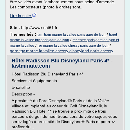
être validés avant l'embarquement sous peine d'amende.
Les composteurs (photo à droite) sont...
Lire la suite
Site :
http://www.seat61.fr
Thèmes liés :
/
tarif train marne la vallee paris gare de lyon
trajet
/
marne la vallee tgv paris gare de lyon
rer entre paris gare de lyon et
/
/
marne la vallee
rer marne la vallee chessy paris gare de lyon
gare tgv marne la vallee chessy disneyland paris chessy
Hôtel Radisson Blu Disneyland Paris 4* -
lastminute.com
Hôtel Radisson Blu Disneyland Paris 4*
Services et équipements -
tv satellite
Description -
A proximité du Parc Disneyland® Paris et de la Vallée
Village et implanté au coeur du Golf Disneyland®, le
Radisson Blu Hôtel 4* se trouve à proximité de trois
parcours de golf de neuf trous. Lors de votre séjour, vous
serez logés à proximité de Disneyland® Paris et pourrez
profiter du...