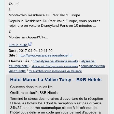
2km <
1
Montévrain Résidence Du Parc Val d'Europe
Depuis le Residence Du Parc Val d'Europe, vous pourrez
rejoindre en voiture Disneyland Paris en 10 minutes ...
2
Montévrain Appart'City...
Lire la suite
Date:
2017-04-04 12:11:02
Site :
http://www.vacancesvuesduciel.fr
Thèmes liés :
/
hotel elysee val d'europe navette
elysee val
/
/
d'europe hotel
serris montevrain
station val d'europe serris montevrain
/
val d'europe
rer a station serris montevrain val d'europe
Hôtel Marne-La-Vallée Torcy – B&B Hôtels
Couettes dans tous les lits
Oreillers exclusifs B&B Hôtels
Terminé le stress des horaires d'ouverture de la réception
! Dans les hôtels B&B dont la réception n'est pas ouverte
24h/24, une borne automatique située à l'extérieur de
l'hôtel vous délivre un code qui vous permet d'accéder à