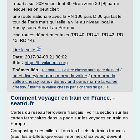
répartis sur 309 voies dont 80 % en zone 30 [9] parmi
lesquelles on peut citer:
une route nationale avec la RN 186 puis D 86 qui fait le
tour de Paris mais qui relie la ville au niveau local à
Rosny-sous-Bois et au Perreux
cinq routes départementales (RD 40, RD 41, RD 42, RD
43, RD 44)...
Lire la suite
Date:
2017-04-03 21:30:02
Site :
https://fr.wikipedia.org
Thèmes liés :
/
rer marne la vallee chessy paris gare du nord
hotel disneyland paris marne la vallee
/
rer marne la
vallee chessy paris
/
disneyland paris marne la vallee
chessy
/
marne la vallee chessy paris charles de gaulle
Comment voyager en train en France. -
seat61.fr
Cartes du réseau ferroviaire français : voir la section sur les
cartes ferroviaires dans la page sur les voyages en train en
Europe .
Compostage des billets : Tous les billets de trains français
(sauf les e-billets que vous imprimez chez vous) doivent