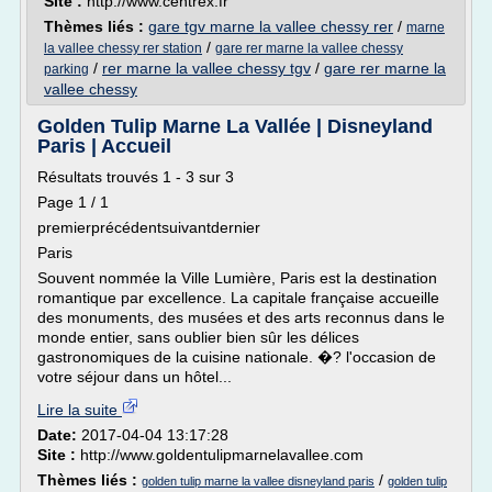
Site :
http://www.centrex.fr
Thèmes liés :
gare tgv marne la vallee chessy rer
/
marne
/
la vallee chessy rer station
gare rer marne la vallee chessy
/
rer marne la vallee chessy tgv
/
gare rer marne la
parking
vallee chessy
Golden Tulip Marne La Vallée | Disneyland
Paris | Accueil
Résultats trouvés 1 - 3 sur 3
Page 1 / 1
premierprécédentsuivantdernier
Paris
Souvent nommée la Ville Lumière, Paris est la destination
romantique par excellence. La capitale française accueille
des monuments, des musées et des arts reconnus dans le
monde entier, sans oublier bien sûr les délices
gastronomiques de la cuisine nationale. �? l'occasion de
votre séjour dans un hôtel...
Lire la suite
Date:
2017-04-04 13:17:28
Site :
http://www.goldentulipmarnelavallee.com
Thèmes liés :
/
golden tulip marne la vallee disneyland paris
golden tulip