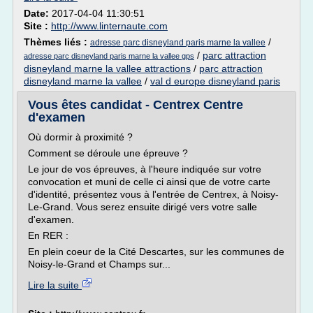
Date:
2017-04-04 11:30:51
Site :
http://www.linternaute.com
Thèmes liés :
/
adresse parc disneyland paris marne la vallee
/
parc attraction
adresse parc disneyland paris marne la vallee gps
disneyland marne la vallee attractions
/
parc attraction
disneyland marne la vallee
/
val d europe disneyland paris
Vous êtes candidat - Centrex Centre
d'examen
Où dormir à proximité ?
Comment se déroule une épreuve ?
Le jour de vos épreuves, à l'heure indiquée sur votre
convocation et muni de celle ci ainsi que de votre carte
d'identité, présentez vous à l'entrée de Centrex, à Noisy-
Le-Grand. Vous serez ensuite dirigé vers votre salle
d'examen.
En RER :
En plein coeur de la Cité Descartes, sur les communes de
Noisy-le-Grand et Champs sur...
Lire la suite