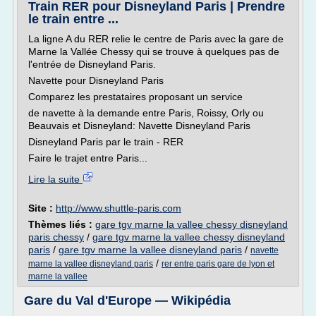
Train RER pour Disneyland Paris | Prendre
le train entre ...
La ligne A du RER relie le centre de Paris avec la gare de
Marne la Vallée Chessy qui se trouve à quelques pas de
l'entrée de Disneyland Paris.
Navette pour Disneyland Paris
Comparez les prestataires proposant un service
de navette à la demande entre Paris, Roissy, Orly ou
Beauvais et Disneyland: Navette Disneyland Paris
Disneyland Paris par le train - RER
Faire le trajet entre Paris...
Lire la suite
Site :
http://www.shuttle-paris.com
Thèmes liés :
gare tgv marne la vallee chessy disneyland
paris chessy
/
gare tgv marne la vallee chessy disneyland
paris
/
gare tgv marne la vallee disneyland paris
/
navette
/
marne la vallee disneyland paris
rer entre paris gare de lyon et
marne la vallee
Gare du Val d'Europe — Wikipédia