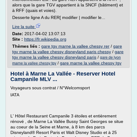
alors que la gare TGV appartient à la SNCF (bâtiment) et
à RFF (quais et voies).
Desserte ligne A du RER[ modifier | modifier le...
Lire la suite
Date:
2017-04-02 13:07:13
Site :
https://fr.wikipedia.org
Thèmes liés :
gare tgv marne la vallee chessy rer
/
gare
tgv marne la vallee chessy disneyland paris chessy
/
gare
tgv marne la vallee chessy disneyland paris
/
gare de lyon
/
gare marne la vallee chessy tgv
marne la vallee chessy tgv
Hotel à Marne La Vallée - Reserver Hotel
Campanile MLV ...
Voyageurs sous contrat / N°Welcomsport
IATA
L' Hôtel Restaurant Campanile 3 étoiles et entièrement
rénové , de Marne La Vallée Bussy Saint Georges se situe
au coeur de la Seine et Marne, à 8 km des parcs
Disneyland® Resort Paris et Walt Disney Studio et à 25