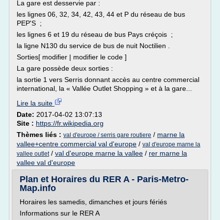
La gare est desservie par :
les lignes 06, 32, 34, 42, 43, 44 et P du réseau de bus
PEP'S ;
les lignes 6 et 19 du réseau de bus Pays créçois ;
la ligne N130 du service de bus de nuit Noctilien .
Sorties[ modifier | modifier le code ]
La gare possède deux sorties :
la sortie 1 vers Serris donnant accès au centre commercial
international, la « Vallée Outlet Shopping » et à la gare...
Lire la suite
Date:
2017-04-02 13:07:13
Site :
https://fr.wikipedia.org
Thèmes liés :
/
marne la
val d'europe / serris gare routiere
vallee+centre commercial val d'europe
/
val d'europe marne la
/
val d'europe marne la vallee
/
rer marne la
vallee outlet
vallee val d'europe
Plan et Horaires du RER A - Paris-Metro-
Map.info
Horaires les samedis, dimanches et jours fériés
Informations sur le RER A