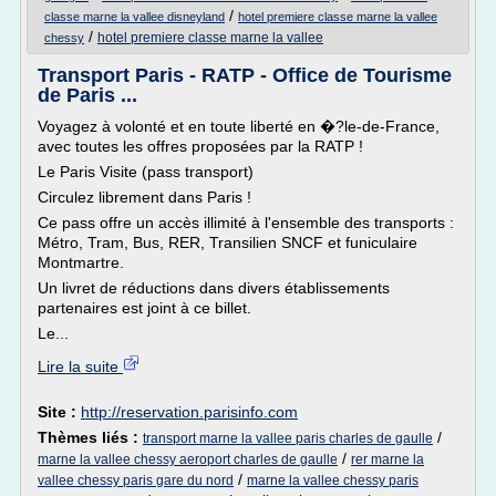
/
classe marne la vallee disneyland
hotel premiere classe marne la vallee
/
hotel premiere classe marne la vallee
chessy
Transport Paris - RATP - Office de Tourisme
de Paris ...
Voyagez à volonté et en toute liberté en �?le-de-France,
avec toutes les offres proposées par la RATP !
Le Paris Visite (pass transport)
Circulez librement dans Paris !
Ce pass offre un accès illimité à l'ensemble des transports :
Métro, Tram, Bus, RER, Transilien SNCF et funiculaire
Montmartre.
Un livret de réductions dans divers établissements
partenaires est joint à ce billet.
Le...
Lire la suite
Site :
http://reservation.parisinfo.com
Thèmes liés :
/
transport marne la vallee paris charles de gaulle
/
marne la vallee chessy aeroport charles de gaulle
rer marne la
/
vallee chessy paris gare du nord
marne la vallee chessy paris