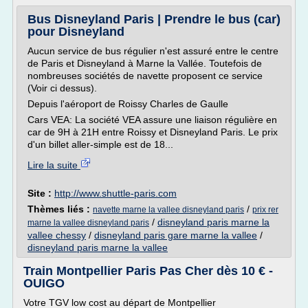
Bus Disneyland Paris | Prendre le bus (car)
pour Disneyland
Aucun service de bus régulier n'est assuré entre le centre
de Paris et Disneyland à Marne la Vallée. Toutefois de
nombreuses sociétés de navette proposent ce service
(Voir ci dessus).
Depuis l'aéroport de Roissy Charles de Gaulle
Cars VEA: La société VEA assure une liaison régulière en
car de 9H à 21H entre Roissy et Disneyland Paris. Le prix
d'un billet aller-simple est de 18...
Lire la suite
Site :
http://www.shuttle-paris.com
Thèmes liés :
/
navette marne la vallee disneyland paris
prix rer
/
disneyland paris marne la
marne la vallee disneyland paris
vallee chessy
/
disneyland paris gare marne la vallee
/
disneyland paris marne la vallee
Train Montpellier Paris Pas Cher dès 10 € -
OUIGO
Votre TGV low cost au départ de Montpellier