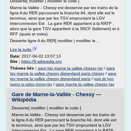
Desserte[ modifier | modifier le code ]
Marne-la-Vallée - Chessy est desservie par les trains de la
ligne A du RER parcourant la branche A4, dont elle est le
terminus, ainsi que par les TGV empruntant la LGV
Interconnexion Est . La gare RER appartient à la RATP ,
alors que la gare TGV appartient à la SNCF (bâtiment) et à
RFF (quais et voies).
Desserte ligne A du RER[ modifier | modifier le...
Lire la suite
Date:
2017-04-02 13:07:13
Site :
https://fr.wikipedia.org
Thèmes liés :
gare tgv marne la vallee chessy rer
/
gare
tgv marne la vallee chessy disneyland paris chessy
/
gare
tgv marne la vallee chessy disneyland paris
/
gare de lyon
/
gare marne la vallee chessy tgv
marne la vallee chessy tgv
Gare de Marne-la-Vallée - Chessy —
Wikipédia
Desserte[ modifier | modifier le code ]
Marne-la-Vallée - Chessy est desservie par les trains de
la ligne A du RER parcourant la branche A4, dont elle est
le terminus, ainsi que par les TGV empruntant la LGV
Interconnexion Est . La gare RER appartient à la RATP ,