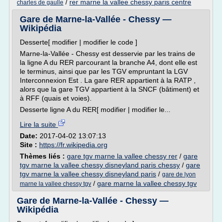
/
rer marne la vallee chessy paris centre
charles de gaulle
Gare de Marne-la-Vallée - Chessy —
Wikipédia
Desserte[ modifier | modifier le code ]
Marne-la-Vallée - Chessy est desservie par les trains de
la ligne A du RER parcourant la branche A4, dont elle est
le terminus, ainsi que par les TGV empruntant la LGV
Interconnexion Est . La gare RER appartient à la RATP ,
alors que la gare TGV appartient à la SNCF (bâtiment) et
à RFF (quais et voies).
Desserte ligne A du RER[ modifier | modifier le...
Lire la suite
Date:
2017-04-02 13:07:13
Site :
https://fr.wikipedia.org
Thèmes liés :
gare tgv marne la vallee chessy rer
/
gare
tgv marne la vallee chessy disneyland paris chessy
/
gare
tgv marne la vallee chessy disneyland paris
/
gare de lyon
/
gare marne la vallee chessy tgv
marne la vallee chessy tgv
Gare de Marne-la-Vallée - Chessy —
Wikipédia