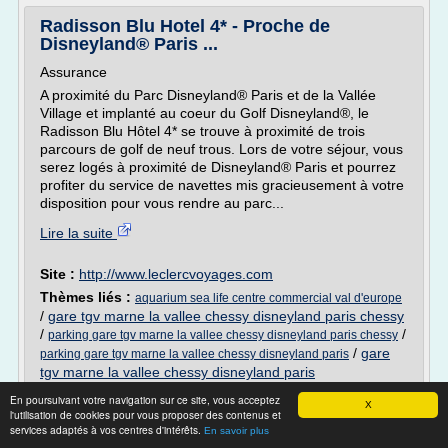
Radisson Blu Hotel 4* - Proche de
Disneyland® Paris ...
Assurance
A proximité du Parc Disneyland® Paris et de la Vallée
Village et implanté au coeur du Golf Disneyland®, le
Radisson Blu Hôtel 4* se trouve à proximité de trois
parcours de golf de neuf trous. Lors de votre séjour, vous
serez logés à proximité de Disneyland® Paris et pourrez
profiter du service de navettes mis gracieusement à votre
disposition pour vous rendre au parc...
Lire la suite
Site :
http://www.leclercvoyages.com
Thèmes liés :
aquarium sea life centre commercial val d'europe
/
gare tgv marne la vallee chessy disneyland paris chessy
/
/
parking gare tgv marne la vallee chessy disneyland paris chessy
/
gare
parking gare tgv marne la vallee chessy disneyland paris
tgv marne la vallee chessy disneyland paris
En poursuivant votre navigation sur ce site, vous acceptez
Val d'Europe — Wikipédia
X
l'utilisation de cookies pour vous proposer des contenus et
services adaptés à vos centres d'intérêts.
En savoir plus
Géolocalisation sur la carte : Seine-et-Marne