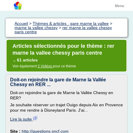
Menu
Accueil
>
Thèmes & articles : gare marne la vallee
>
marne la vallee chessy
>
rer marne la vallee chessy
paris centre
Articles sélectionnés pour le thème : rer
marne la vallee chessy paris centre
61 articles
→
Voir également
2 Vidéos
pour ce thème
Doit-on rejoindre la gare de Marne la Vallée
Chessy en RER ...
Doit-on rejoindre la gare de Marne la Vallée Chessy en
RER?
Je souhaite réserver un trajet Ouigo depuis Aix en Provence
pour me rendre à Disneyland Paris. J'ai...
Lire la suite
Site :
http://questions.sncf.com