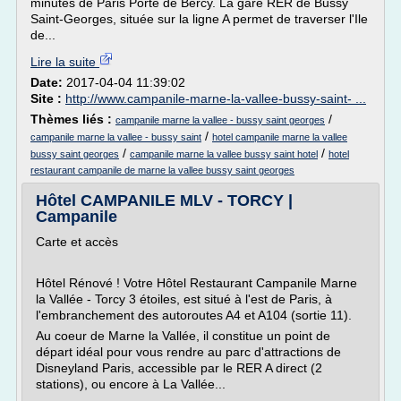
minutes de Paris Porte de Bercy. La gare RER de Bussy
Saint-Georges, située sur la ligne A permet de traverser l'Ile
de...
Lire la suite
Date:
2017-04-04 11:39:02
Site :
http://www.campanile-marne-la-vallee-bussy-saint- ...
Thèmes liés :
/
campanile marne la vallee - bussy saint georges
/
campanile marne la vallee - bussy saint
hotel campanile marne la vallee
/
/
bussy saint georges
campanile marne la vallee bussy saint hotel
hotel
restaurant campanile de marne la vallee bussy saint georges
Hôtel CAMPANILE MLV - TORCY |
Campanile
Carte et accès
Hôtel Rénové ! Votre Hôtel Restaurant Campanile Marne
la Vallée - Torcy 3 étoiles, est situé à l'est de Paris, à
l'embranchement des autoroutes A4 et A104 (sortie 11).
Au coeur de Marne la Vallée, il constitue un point de
départ idéal pour vous rendre au parc d'attractions de
Disneyland Paris, accessible par le RER A direct (2
stations), ou encore à La Vallée...