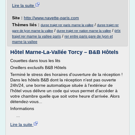
Lire la suite
Site :
http://www.navette-paris.com
Thèmes liés :
/
duree trajet rer paris marne la vallee
duree trajet rer
/
/
prix
gare de lyon marne la vallee
duree trajet rer nation marne la vallee
/
trajet rer marne la vallee paris
rer entre paris gare de lyon et
marne la vallee
Hôtel Marne-La-Vallée Torcy – B&B Hôtels
Couettes dans tous les lits
Oreillers exclusifs B&B Hôtels
Terminé le stress des horaires d'ouverture de la réception !
Dans les hôtels B&B dont la réception n'est pas ouverte
24h/24, une borne automatique située à l'extérieur de
l'hôtel vous délivre un code qui vous permet d'accéder à
votre chambre quelle que soit votre heure d'arrivée. Alors
détendez-vous...
Informations
...
Lire la suite