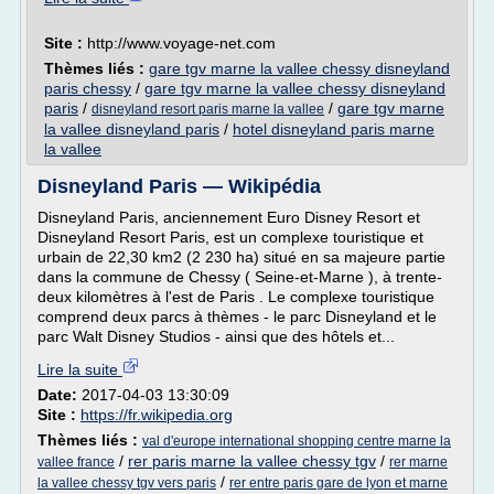
Site :
http://www.voyage-net.com
Thèmes liés :
gare tgv marne la vallee chessy disneyland
paris chessy
/
gare tgv marne la vallee chessy disneyland
paris
/
/
gare tgv marne
disneyland resort paris marne la vallee
la vallee disneyland paris
/
hotel disneyland paris marne
la vallee
Disneyland Paris — Wikipédia
Disneyland Paris, anciennement Euro Disney Resort et
Disneyland Resort Paris, est un complexe touristique et
urbain de 22,30 km2 (2 230 ha) situé en sa majeure partie
dans la commune de Chessy ( Seine-et-Marne ), à trente-
deux kilomètres à l'est de Paris . Le complexe touristique
comprend deux parcs à thèmes - le parc Disneyland et le
parc Walt Disney Studios - ainsi que des hôtels et...
Lire la suite
Date:
2017-04-03 13:30:09
Site :
https://fr.wikipedia.org
Thèmes liés :
val d'europe international shopping centre marne la
/
rer paris marne la vallee chessy tgv
/
vallee france
rer marne
/
la vallee chessy tgv vers paris
rer entre paris gare de lyon et marne