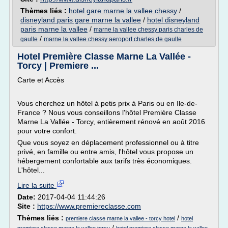
Thèmes liés :
hotel gare marne la vallee chessy
/
disneyland paris gare marne la vallee
/
hotel disneyland
paris marne la vallee
/
marne la vallee chessy paris charles de
/
gaulle
marne la vallee chessy aeroport charles de gaulle
Hotel Première Classe Marne La Vallée -
Torcy | Premiere ...
Carte et Accès
Vous cherchez un hôtel à petis prix à Paris ou en Ile-de-
France ? Nous vous conseillons l'hôtel Première Classe
Marne La Vallée - Torcy, entièrement rénové en août 2016
pour votre confort.
Que vous soyez en déplacement professionnel ou à titre
privé, en famille ou entre amis, l'hôtel vous propose un
hébergement confortable aux tarifs très économiques.
L'hôtel...
Lire la suite
Date:
2017-04-04 11:44:26
Site :
https://www.premiereclasse.com
Thèmes liés :
/
premiere classe marne la vallee - torcy hotel
hotel
/