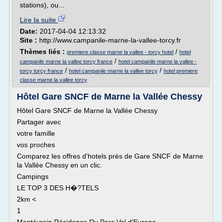
stations), ou...
Lire la suite
Date:
2017-04-04 12:13:32
Site :
http://www.campanile-marne-la-vallee-torcy.fr
Thèmes liés :
/
premiere classe marne la vallee - torcy hotel
hotel
/
campanile marne la vallee torcy france
hotel campanile marne la vallee -
/
/
torcy torcy france
hotel campanile marne la vallee torcy
hotel premiere
classe marne la vallee torcy
Hôtel Gare SNCF de Marne la Vallée Chessy
Hôtel Gare SNCF de Marne la Vallée Chessy
Partager avec
votre famille
vos proches
Comparez les offres d'hotels près de Gare SNCF de Marne
la Vallée Chessy en un clic.
Campings
LE TOP 3 DES H�?TELS
2km <
1