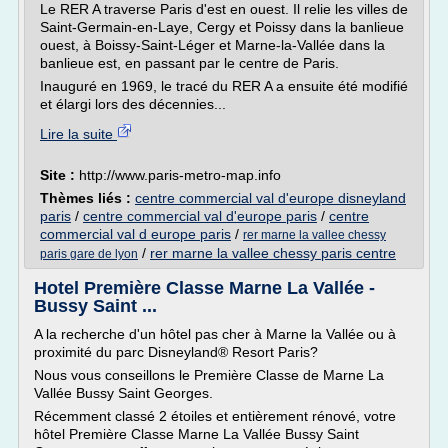
Le RER A traverse Paris d'est en ouest. Il relie les villes de
Saint-Germain-en-Laye, Cergy et Poissy dans la banlieue
ouest, à Boissy-Saint-Léger et Marne-la-Vallée dans la
banlieue est, en passant par le centre de Paris.
Inauguré en 1969, le tracé du RER A a ensuite été modifié
et élargi lors des décennies...
Lire la suite
Site :
http://www.paris-metro-map.info
Thèmes liés :
centre commercial val d'europe disneyland
paris
/
centre commercial val d'europe paris
/
centre
commercial val d europe paris
/
rer marne la vallee chessy
/
rer marne la vallee chessy paris centre
paris gare de lyon
Hotel Première Classe Marne La Vallée -
Bussy Saint ...
A la recherche d'un hôtel pas cher à Marne la Vallée ou à
proximité du parc Disneyland® Resort Paris?
Nous vous conseillons le Première Classe de Marne La
Vallée Bussy Saint Georges.
Récemment classé 2 étoiles et entièrement rénové, votre
hôtel Première Classe Marne La Vallée Bussy Saint