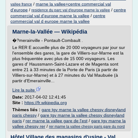
/
marne la vallee+centre commercial val
vallee france
d'europe
/
/
centre
residence du parc val d'europe marne la vallee
commercial val d'europe marne la vallee
/
centre
commercial val d europe marne la vallee
Marne-la-Vallée — Wikipédia
�?merainville - Pontault-Combault .
Le RER E accueille plus de 20 000 voyageurs par jour sur
l'ensemble des gares, la gare de Villiers-sur-Marne est la
plus fréquentée avec plus de 15 000 voyageurs. Les
gares d' Haussmann-Saint-Lazare et de Magenta sont
entre 21 à 33 minutes de la Porte de Paris (à partir de
Villiers-sur-Marne) et à 27 minutes du Val Maubuée (à
partir d'Emerainville...
Lire la suite
Date:
2017-04-02 12:41:45
Site :
https://fr.wikipedia.org
Thèmes liés :
gare tgv marne la vallee chessy disneyland
paris chessy
/
gare tgv marne la vallee chessy disneyland
paris
/
rer marne la vallee gare de l'est
/
gare tgv marne la
vallee chessy rer
/
rer marne la vallee chessy paris gare du nord
Hôtel Village des magasins d'usine - Val