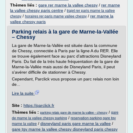
Thèmes liés :
gare rer marne la vallee chessy
/
rer marne
la vallee chessy paris centre
/
trajet rer paris marne la vallee
/
/
rer marne la
chessy
horaires rer paris marne vallee chessy
vallee chessy paris
Parking relais à la gare de Marne-la-Vallée
– Chessy
La gare de Marne-la-Vallée est située dans la commune
de Chessy, connectée à Paris par la ligne A du RER. Elle
se trouve également face au parc d'attractions Disneyland
Paris. Du fait de la très haute fréquentation de la gare de
Marne-la-Vallée mais aussi de Disneyland Paris, il peut
s'avérer difficile de stationner à Chessy.
Cependant, Parclick vous propose un parc relais non loin
de...
Lire la suite
Site :
https://parclick.fr
Thèmes liés :
/
gare
parking relais gare de marne la vallee - chessy
/
de marne la vallee chessy parking
reservation parking gare tgv
/
disneyland paris gare marne la vallee
/
marne la vallee
gare tgv marne la vallee chessy disneyland paris chessy