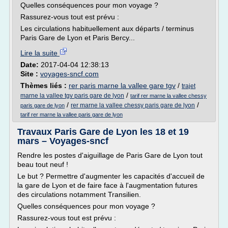
Quelles conséquences pour mon voyage ?
Rassurez-vous tout est prévu :
Les circulations habituellement aux départs / terminus
Paris Gare de Lyon et Paris Bercy...
Lire la suite
Date:
2017-04-04 12:38:13
Site :
voyages-sncf.com
Thèmes liés :
rer paris marne la vallee gare tgv
/
trajet
/
marne la vallee tgv paris gare de lyon
tarif rer marne la vallee chessy
/
/
rer marne la vallee chessy paris gare de lyon
paris gare de lyon
tarif rer marne la vallee paris gare de lyon
Travaux Paris Gare de Lyon les 18 et 19
mars – Voyages-sncf
Rendre les postes d'aiguillage de Paris Gare de Lyon tout
beau tout neuf !
Le but ? Permettre d'augmenter les capacités d'accueil de
la gare de Lyon et de faire face à l'augmentation futures
des circulations notamment Transilien.
Quelles conséquences pour mon voyage ?
Rassurez-vous tout est prévu :