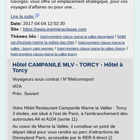
Georges, vous offre un emplacement stratégique, pour vos
voyages d'affaires ou pour une...
Lire la suite
Date:
2017-04-04 12:02:30
Site :
https://www.premiereclasse.com
Thèmes liés :
/
hotel
hotel premiere classe marne la vallee disneyland
/
val d'europe marne la vallee pas cher
hotel premiere classe marne la
/
/
vallee - bussy saint georges
hotel premiere classe marne la vallee chessy
hotel premiere classe marne la vallee bussy
Hôtel CAMPANILE MLV - TORCY - Hôtel à
Torcy
Voyageurs sous contrat / N°Welcomsport
IATA
Préc. Suivant
Votre Hôtel Restaurant Campanile Marne la Vallée - Torcy
3 étoiles, est situé à l'est de Paris, à l'embranchement des
autoroutes A4 et A104 (sortie 11).
Au coeur de Marne la Vallée, il constitue un point de
départ idéal pour vous rendre au parc d'attractions de
Disneyland Paris, accessible par le RER A direct (2