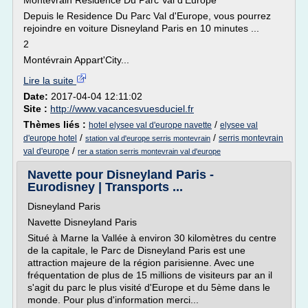
Montévrain Résidence Du Parc Val d'Europe
Depuis le Residence Du Parc Val d'Europe, vous pourrez
rejoindre en voiture Disneyland Paris en 10 minutes ...
2
Montévrain Appart'City...
Lire la suite
Date:
2017-04-04 12:11:02
Site :
http://www.vacancesvuesduciel.fr
Thèmes liés :
/
hotel elysee val d'europe navette
elysee val
/
/
d'europe hotel
serris montevrain
station val d'europe serris montevrain
/
val d'europe
rer a station serris montevrain val d'europe
Navette pour Disneyland Paris -
Eurodisney | Transports ...
Disneyland Paris
Navette Disneyland Paris
Situé à Marne la Vallée à environ 30 kilomètres du centre
de la capitale, le Parc de Disneyland Paris est une
attraction majeure de la région parisienne. Avec une
fréquentation de plus de 15 millions de visiteurs par an il
s'agit du parc le plus visité d'Europe et du 5ème dans le
monde. Pour plus d'information merci...