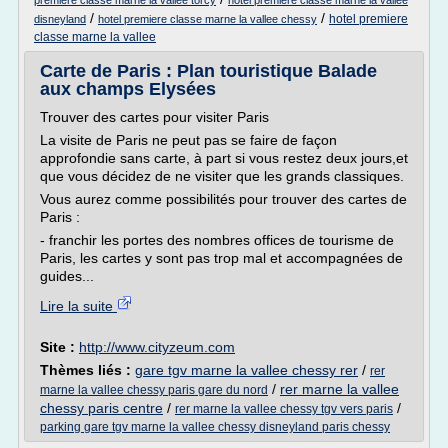
premiere classe marne la vallee torcy
hotel premiere classe marne la vallee
/
/
hotel premiere
disneyland
hotel premiere classe marne la vallee chessy
classe marne la vallee
Carte de Paris : Plan touristique Balade
aux champs Elysées
Trouver des cartes pour visiter Paris
La visite de Paris ne peut pas se faire de façon
approfondie sans carte, à part si vous restez deux jours,et
que vous décidez de ne visiter que les grands classiques.
Vous aurez comme possibilités pour trouver des cartes de
Paris :
- franchir les portes des nombres offices de tourisme de
Paris, les cartes y sont pas trop mal et accompagnées de
guides...
Lire la suite
Site :
http://www.cityzeum.com
Thèmes liés :
gare tgv marne la vallee chessy rer
/
rer
/
rer marne la vallee
marne la vallee chessy paris gare du nord
chessy paris centre
/
/
rer marne la vallee chessy tgv vers paris
parking gare tgv marne la vallee chessy disneyland paris chessy