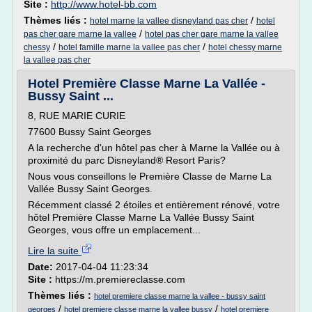
Site :
http://www.hotel-bb.com
Thèmes liés :
/
hotel marne la vallee disneyland pas cher
hotel
/
pas cher gare marne la vallee
hotel pas cher gare marne la vallee
/
/
chessy
hotel famille marne la vallee pas cher
hotel chessy marne
la vallee pas cher
Hotel Première Classe Marne La Vallée -
Bussy Saint ...
8, RUE MARIE CURIE
77600 Bussy Saint Georges
A la recherche d'un hôtel pas cher à Marne la Vallée ou à
proximité du parc Disneyland® Resort Paris?
Nous vous conseillons le Première Classe de Marne La
Vallée Bussy Saint Georges.
Récemment classé 2 étoiles et entièrement rénové, votre
hôtel Première Classe Marne La Vallée Bussy Saint
Georges, vous offre un emplacement...
Lire la suite
Date:
2017-04-04 11:23:34
Site :
https://m.premiereclasse.com
Thèmes liés :
hotel premiere classe marne la vallee - bussy saint
/
/
georges
hotel premiere classe marne la vallee bussy
hotel premiere