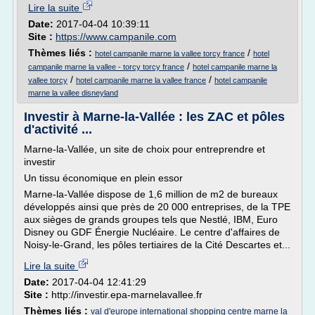
Lire la suite
Date:
2017-04-04 10:39:11
Site :
https://www.campanile.com
Thèmes liés :
/
hotel campanile marne la vallee torcy france
hotel
/
campanile marne la vallee - torcy torcy france
hotel campanile marne la
/
/
vallee torcy
hotel campanile marne la vallee france
hotel campanile
marne la vallee disneyland
Investir à Marne-la-Vallée : les ZAC et pôles
d'activité ...
Marne-la-Vallée, un site de choix pour entreprendre et
investir
Un tissu économique en plein essor
Marne-la-Vallée dispose de 1,6 million de m2 de bureaux
développés ainsi que près de 20 000 entreprises, de la TPE
aux sièges de grands groupes tels que Nestlé, IBM, Euro
Disney ou GDF Énergie Nucléaire. Le centre d'affaires de
Noisy-le-Grand, les pôles tertiaires de la Cité Descartes et...
Lire la suite
Date:
2017-04-04 12:41:29
Site :
http://investir.epa-marnelavallee.fr
Thèmes liés :
val d'europe international shopping centre marne la