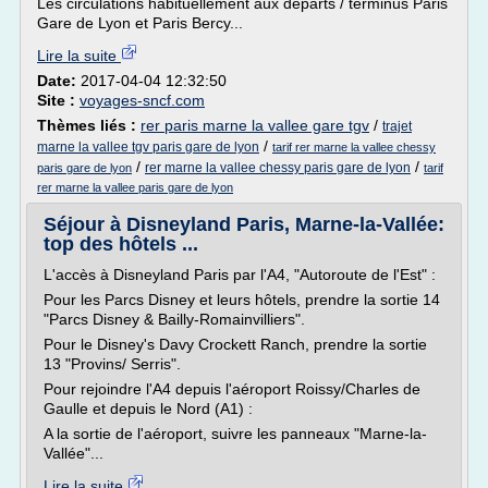
Les circulations habituellement aux départs / terminus Paris
Gare de Lyon et Paris Bercy...
Lire la suite
Date:
2017-04-04 12:32:50
Site :
voyages-sncf.com
Thèmes liés :
rer paris marne la vallee gare tgv
/
trajet
/
marne la vallee tgv paris gare de lyon
tarif rer marne la vallee chessy
/
/
rer marne la vallee chessy paris gare de lyon
paris gare de lyon
tarif
rer marne la vallee paris gare de lyon
Séjour à Disneyland Paris, Marne-la-Vallée:
top des hôtels ...
L'accès à Disneyland Paris par l'A4, "Autoroute de l'Est" :
Pour les Parcs Disney et leurs hôtels, prendre la sortie 14
"Parcs Disney & Bailly-Romainvilliers".
Pour le Disney's Davy Crockett Ranch, prendre la sortie
13 "Provins/ Serris".
Pour rejoindre l'A4 depuis l'aéroport Roissy/Charles de
Gaulle et depuis le Nord (A1) :
A la sortie de l'aéroport, suivre les panneaux "Marne-la-
Vallée"...
Lire la suite