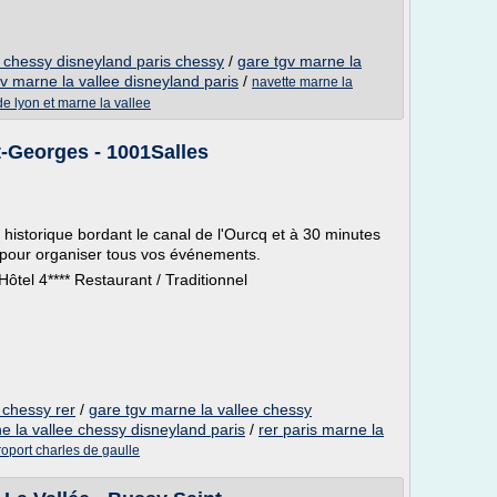
e chessy disneyland paris chessy
/
gare tgv marne la
v marne la vallee disneyland paris
/
navette marne la
de lyon et marne la vallee
t-Georges - 1001Salles
 historique bordant le canal de l'Ourcq et à 30 minutes
l pour organiser tous vos événements.
ôtel 4**** Restaurant / Traditionnel
 chessy rer
/
gare tgv marne la vallee chessy
e la vallee chessy disneyland paris
/
rer paris marne la
oport charles de gaulle