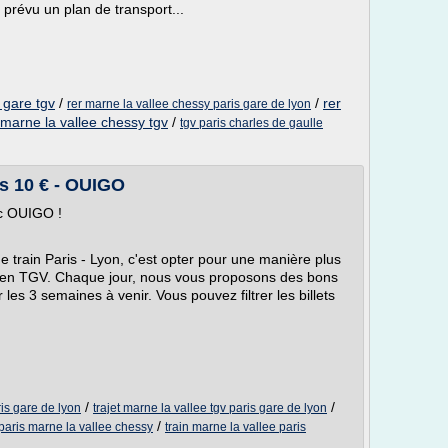
 prévu un plan de transport...
 gare tgv
/
/
rer
rer marne la vallee chessy paris gare de lyon
 marne la vallee chessy tgv
/
tgv paris charles de gaulle
ès 10 € - OUIGO
ec OUIGO !
e train Paris - Lyon, c'est opter pour une manière plus
 en TGV. Chaque jour, nous vous proposons des bons
les 3 semaines à venir. Vous pouvez filtrer les billets
/
/
ris gare de lyon
trajet marne la vallee tgv paris gare de lyon
/
n paris marne la vallee chessy
train marne la vallee paris