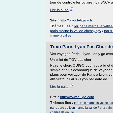
tour de contrôle ferroviaire . La SNCF a
Lire la suite
Site :
http://www.lefigaro.fr
Thèmes liés :
rer paris marne la vallee
paris marne la vallee chessy tgv
/
paris
marne la vallee
Train Paris Lyon Pas Cher d
Vos voyages Paris - Lyon : on y go av
Un billet de TGV pas cher
Faire le choix OUIGO pour votre billet d
simple et plus économique de voyager
plans pour voyager de Paris à Lyon, sur 
aller-retour Paris - Lyon par date de...
Lire la suite
Site :
http://www.ouigo.com
Thèmes liés :
tarif train marne la vallee pa
/
paris gare de lyon marne la vallee
prix trai
charles de gaulle