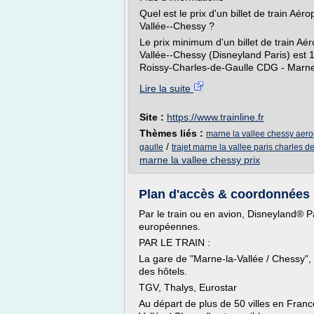
Quel est le prix d'un billet de train A
Vallée--Chessy ?
Le prix minimum d'un billet de train A
Vallée--Chessy (Disneyland Paris) est 1
Roissy-Charles-de-Gaulle CDG - Marne-
Lire la suite
Site :
https://www.trainline.fr
Thèmes liés :
marne la vallee chessy aero
/
gaulle
trajet marne la vallee paris charles d
marne la vallee chessy prix
Plan d'accès & coordonnées |
Par le train ou en avion, Disneyland® 
européennes.
PAR LE TRAIN :
La gare de "Marne-la-Vallée / Chessy", 
des hôtels.
TGV, Thalys, Eurostar
Au départ de plus de 50 villes en Franc