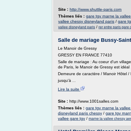
Site :
http://www.shuttle-paris.com
Thèmes liés :
gare tgv marne la valle
vallee chessy disneyland paris
/
gare tg
/
vallee disneyland paris
rer entre paris gare 
Salle de mariage Bussy-Sain
Le Manoir de Gressy
GRESSY EN FRANCE 77410
Salle de mariage : Au coeur d'un village
de Paris, le Manoir de Gressy est idéa
Demeure de caractère / Manoir Hôtel / H
jusqu'à ...
Lire la suite
Site :
http://www.1001salles.com
Thèmes liés :
gare tgv marne la vallee
disneyland paris chessy
/
gare tgv marn
vallee gare tgv
/
marne la vallee chessy aer