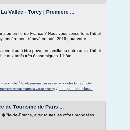
a Vallée - Torcy | Premiere ...
aris ou en Ile-de-France ? Nous vous conseillons l'hôtel
cy, entièrement rénové en août 2016 pour votre
nnel ou à titre privé, en famille ou entre amis, l'hôtel
e aux tarifs très économiques. L'hôtel...
/
/
- torcy hotel
hotel premiere classe marne la vallee torcy
hotel
/
hotel premiere classe
 premiere classe marne la vallee chessy
ce de Tourisme de Paris ...
en �?le-de-France, avec toutes les offres proposées