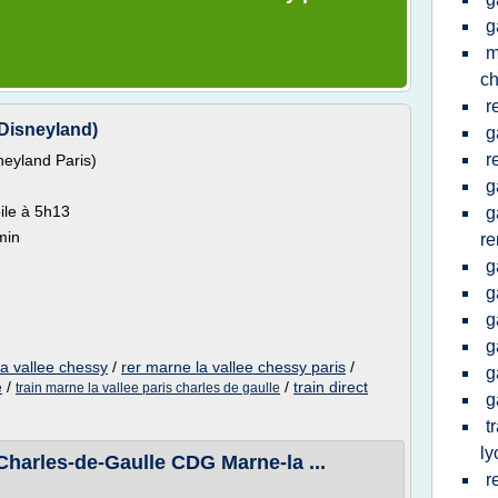
g
m
ch
r
(Disneyland)
g
r
neyland Paris)
g
ile à 5h13
g
min
re
g
g
g
g
la vallee chessy
/
rer marne la vallee chessy paris
/
g
/
/
train direct
e
train marne la vallee paris charles de gaulle
g
t
ly
Charles-de-Gaulle CDG Marne-la ...
r