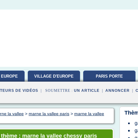
 EUROPE
VILLAGE D'EUROPE
PARIS PORTE
VERSAILLES
TEURS DE VIDÉOS
| SOUMETTRE :
UN ARTICLE
|
ANNONCER
|
Thèm
rne la vallee
>
marne la vallee paris
>
marne la vallee
g
g
 thème : marne la vallee chessy paris
g