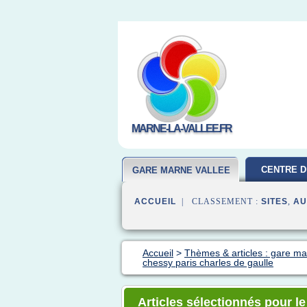
MARNE-LA-VALLEE.FR
CENTRE D
GARE MARNE VALLEE
ACCUEIL
| CLASSEMENT :
SITES
,
AU
Accueil
>
Thèmes & articles : gare ma
chessy paris charles de gaulle
Articles sélectionnés pour le