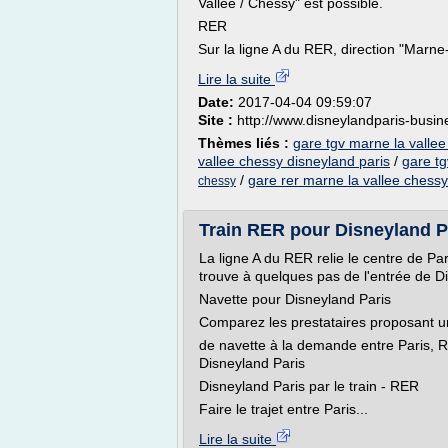
Vallée / Chessy" est possible.
RER
Sur la ligne A du RER, direction "Marne-
Lire la suite
Date:
2017-04-04 09:59:07
Site :
http://www.disneylandparis-busi
Thèmes liés :
gare tgv marne la valle
vallee chessy disneyland paris
/
gare tg
/
gare rer marne la vallee chessy
chessy
Train RER pour Disneyland Pari
La ligne A du RER relie le centre de Pa
trouve à quelques pas de l'entrée de D
Navette pour Disneyland Paris
Comparez les prestataires proposant u
de navette à la demande entre Paris, R
Disneyland Paris
Disneyland Paris par le train - RER
Faire le trajet entre Paris...
Lire la suite