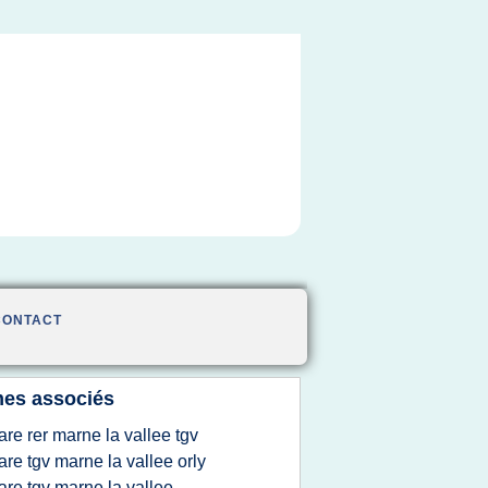
CONTACT
es associés
are rer marne la vallee tgv
are tgv marne la vallee orly
are tgv marne la vallee