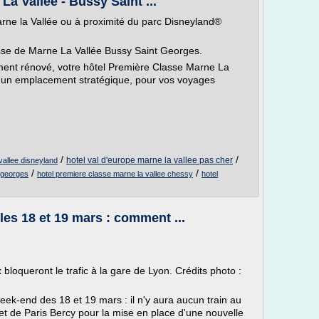
a Vallée - Bussy Saint ...
arne la Vallée ou à proximité du parc Disneyland®
sse de Marne La Vallée Bussy Saint Georges.
ment rénové, votre hôtel Première Classe Marne La
e un emplacement stratégique, pour vos voyages
/
/
hotel val d'europe marne la vallee pas cher
vallee disneyland
/
/
t georges
hotel premiere classe marne la vallee chessy
hotel
les 18 et 19 mars : comment ...
bloqueront le trafic à la gare de Lyon. Crédits photo :
eek-end des 18 et 19 mars : il n'y aura aucun train au
 et de Paris Bercy pour la mise en place d'une nouvelle