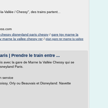
la-Vallée / Chessy", des trains partent...
ness.com
e chessy disneyland paris chessy
/
gare tgv marne la
v marne la vallee chessy rer
/
plan gare rer marne la vallee
s | Prendre le train entre ...
ris avec la gare de Marne la Vallée Chessy qui se
isneyland Paris.
n service
oissy, Orly ou Beauvais et Disneyland: Navette