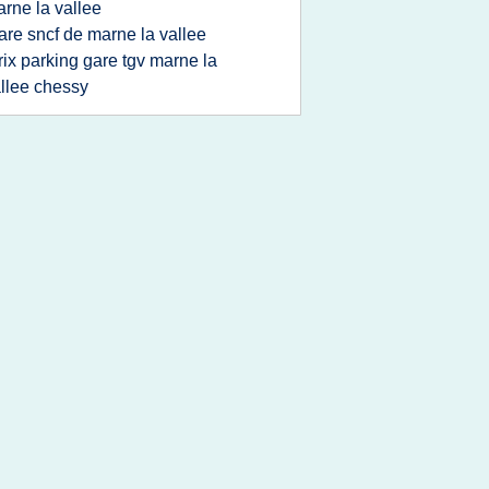
rne la vallee
are sncf de marne la vallee
rix parking gare tgv marne la
llee chessy