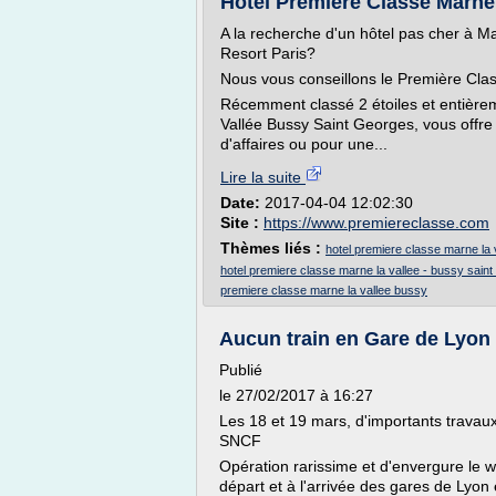
Hotel Première Classe Marne L
A la recherche d'un hôtel pas cher à M
Resort Paris?
Nous vous conseillons le Première Cla
Récemment classé 2 étoiles et entière
Vallée Bussy Saint Georges, vous offr
d'affaires ou pour une...
Lire la suite
Date:
2017-04-04 12:02:30
Site :
https://www.premiereclasse.com
Thèmes liés :
hotel premiere classe marne la 
hotel premiere classe marne la vallee - bussy sain
premiere classe marne la vallee bussy
Aucun train en Gare de Lyon 
Publié
le 27/02/2017 à 16:27
Les 18 et 19 mars, d'importants travaux 
SNCF
Opération rarissime et d'envergure le w
départ et à l'arrivée des gares de Lyon