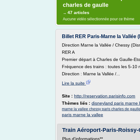
charles de gaulle
47 articles
→
Aucune vidéo sélectionnée pour ce thème
Billet RER Paris-Marne la Vallée 
Direction Marne la Vallée / Chessy (Dis
RER A
Premier départ à Charles de Gaulle-Eto
Fréquence des trains : toutes les 5-10 
Direction : Marne la Vallée /...
Lire la suite
Site :
http://reservation.parisinfo.com
Thèmes liés :
disneyland paris marne 
marne la vallee chessy paris charles de gaull
paris marne la vallee
Train Aéroport-Paris-Roissy-
Plus d'informations**