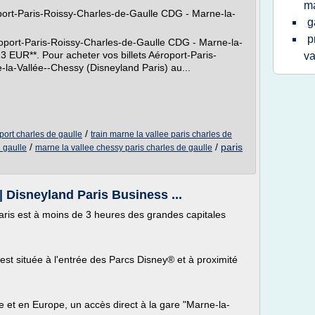
ma
éroport-Paris-Roissy-Charles-de-Gaulle CDG - Marne-la-
g
p
éroport-Paris-Roissy-Charles-de-Gaulle CDG - Marne-la-
3 EUR**. Pour acheter vos billets Aéroport-Paris-
va
la-Vallée--Chessy (Disneyland Paris) au...
/
port charles de gaulle
train marne la vallee paris charles de
/
/
paris
e gaulle
marne la vallee chessy paris charles de gaulle
 Disneyland Paris Business ...
Paris est à moins de 3 heures des grandes capitales
est située à l'entrée des Parcs Disney® et à proximité
e et en Europe, un accès direct à la gare "Marne-la-