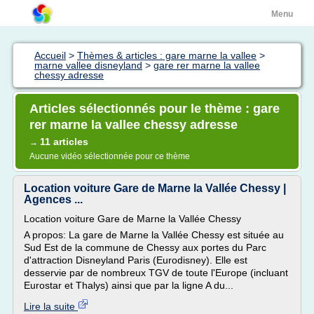
Menu
Accueil
>
Thèmes & articles : gare marne la vallee
>
marne vallee disneyland
>
gare rer marne la vallee
chessy adresse
Articles sélectionnés pour le thème : gare
rer marne la vallee chessy adresse
11 articles
→
Aucune vidéo sélectionnée pour ce thème
Location voiture Gare de Marne la Vallée Chessy |
Agences ...
Location voiture Gare de Marne la Vallée Chessy
A propos: La gare de Marne la Vallée Chessy est située au
Sud Est de la commune de Chessy aux portes du Parc
d'attraction Disneyland Paris (Eurodisney). Elle est
desservie par de nombreux TGV de toute l'Europe (incluant
Eurostar et Thalys) ainsi que par la ligne A du...
Lire la suite