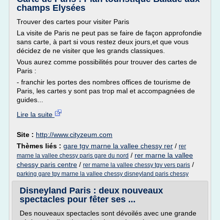
champs Elysées
Trouver des cartes pour visiter Paris
La visite de Paris ne peut pas se faire de façon approfondie
sans carte, à part si vous restez deux jours,et que vous
décidez de ne visiter que les grands classiques.
Vous aurez comme possibilités pour trouver des cartes de
Paris :
- franchir les portes des nombres offices de tourisme de
Paris, les cartes y sont pas trop mal et accompagnées de
guides...
Lire la suite
Site :
http://www.cityzeum.com
Thèmes liés :
gare tgv marne la vallee chessy rer
/
rer
/
rer marne la vallee
marne la vallee chessy paris gare du nord
chessy paris centre
/
/
rer marne la vallee chessy tgv vers paris
parking gare tgv marne la vallee chessy disneyland paris chessy
Disneyland Paris : deux nouveaux
spectacles pour fêter ses ...
Des nouveaux spectacles sont dévoilés avec une grande