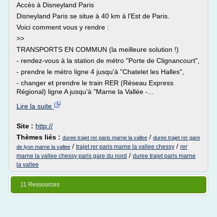
Accès à Disneyland Paris
Disneyland Paris se situe à 40 km à l'Est de Paris.
Voici comment vous y rendre :
>>
TRANSPORTS EN COMMUN (la meilleure solution !)
- rendez-vous à la station de métro "Porte de Clignancourt",
- prendre le métro ligne 4 jusqu'à "Chatelet les Halles",
- changer et prendre le train RER (Réseau Express
Régional) ligne A jusqu'à "Marne la Vallée -...
Lire la suite
Site :
http://
Thèmes liés :
/
duree trajet rer paris marne la vallee
duree trajet rer gare
/
/
trajet rer paris marne la vallee chessy
rer
de lyon marne la vallee
/
marne la vallee chessy paris gare du nord
duree trajet paris marne
la vallee
11 Ressources