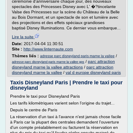
cérémonie d'anniversaire chaque jour, des nouveaux
spectacles des Princesses Disney avec L' �?tincelante
Valse des Princesses sur la scène du Château de la Belle
au Bois Dormant, et un spectacle de son et lumière avec
des projections et des effets spéciaux grandioses
baptisé Disney Illuminations. Ce dernier vous embarque...
Lire la suite
Date:
2017-04-04 11:30:51
Site :
http://www.linternaute.com
Thèmes liés :
/
adresse parc disneyland paris marne la vallee
/
parc attraction
adresse parc disneyland paris marne la vallee gps
disneyland marne la vallee attractions
/
parc attraction
disneyland marne la vallee
/
val d europe disneyland paris
Taxis Disneyland Paris | Prendre le taxi pour
disneyland
Prendre le taxi pour Disneyland Paris
Les tarifs kilométriques varient selon l'origine du trajet...
Depuis le centre de Paris
La réservation d'un taxi à l'avance n'est jamais chose facile
à Paris car la plupart des centrales demandent l'ouverture
d'un compte préalablement ou facturent la réservation en
plus du prix du taxi qu'il faudra régler ensuite majoré de