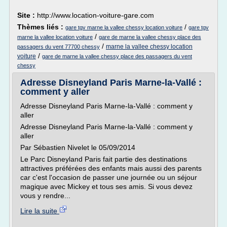
Site :
http://www.location-voiture-gare.com
Thèmes liés :
/
gare tgv marne la vallee chessy location voiture
gare tgv
/
marne la vallee location voiture
gare de marne la vallee chessy place des
/
marne la vallee chessy location
passagers du vent 77700 chessy
/
voiture
gare de marne la vallee chessy place des passagers du vent
chessy
Adresse Disneyland Paris Marne-la-Vallé :
comment y aller
Adresse Disneyland Paris Marne-la-Vallé : comment y
aller
Adresse Disneyland Paris Marne-la-Vallé : comment y
aller
Par Sébastien Nivelet le 05/09/2014
Le Parc Disneyland Paris fait partie des destinations
attractives préférées des enfants mais aussi des parents
car c'est l'occasion de passer une journée ou un séjour
magique avec Mickey et tous ses amis. Si vous devez
vous y rendre...
Lire la suite