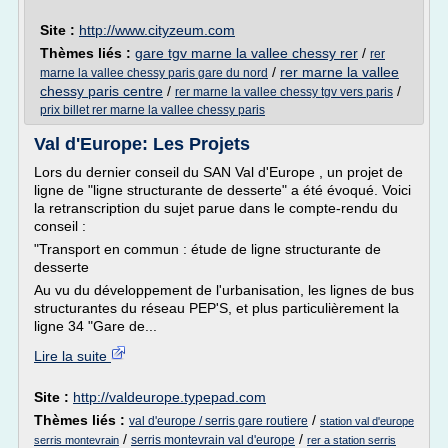
Site :
http://www.cityzeum.com
Thèmes liés :
gare tgv marne la vallee chessy rer
/
rer
/
rer marne la vallee
marne la vallee chessy paris gare du nord
chessy paris centre
/
/
rer marne la vallee chessy tgv vers paris
prix billet rer marne la vallee chessy paris
Val d'Europe: Les Projets
Lors du dernier conseil du SAN Val d'Europe , un projet de
ligne de "ligne structurante de desserte" a été évoqué. Voici
la retranscription du sujet parue dans le compte-rendu du
conseil :
"Transport en commun : étude de ligne structurante de
desserte
Au vu du développement de l'urbanisation, les lignes de bus
structurantes du réseau PEP'S, et plus particulièrement la
ligne 34 "Gare de...
Lire la suite
Site :
http://valdeurope.typepad.com
Thèmes liés :
/
val d'europe / serris gare routiere
station val d'europe
/
/
serris montevrain val d'europe
serris montevrain
rer a station serris