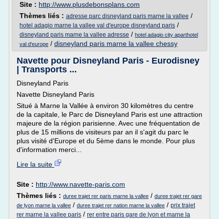
Site :
http://www.plusdebonsplans.com
Thèmes liés :
/
adresse parc disneyland paris marne la vallee
/
hotel adagio marne la vallee val d'europe disneyland paris
/
disneyland paris marne la vallee adresse
hotel adagio city aparthotel
/
disneyland paris marne la vallee chessy
val d'europe
Navette pour Disneyland Paris - Eurodisney
| Transports ...
Disneyland Paris
Navette Disneyland Paris
Situé à Marne la Vallée à environ 30 kilomètres du centre
de la capitale, le Parc de Disneyland Paris est une attraction
majeure de la région parisienne. Avec une fréquentation de
plus de 15 millions de visiteurs par an il s'agit du parc le
plus visité d'Europe et du 5ème dans le monde. Pour plus
d'information merci...
Lire la suite
Site :
http://www.navette-paris.com
Thèmes liés :
/
duree trajet rer paris marne la vallee
duree trajet rer gare
/
/
prix trajet
de lyon marne la vallee
duree trajet rer nation marne la vallee
/
rer marne la vallee paris
rer entre paris gare de lyon et marne la