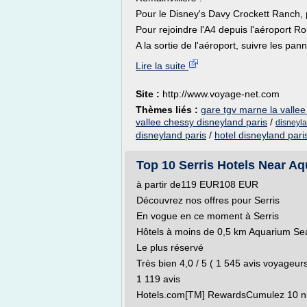
Pour le Disney's Davy Crockett Ranch, p
Pour rejoindre l'A4 depuis l'aéroport Ro
A la sortie de l'aéroport, suivre les pan
Lire la suite
Site :
http://www.voyage-net.com
Thèmes liés :
gare tgv marne la valle
vallee chessy disneyland paris
/
disneyla
disneyland paris
/
hotel disneyland pari
Top 10 Serris Hotels Near Aqu
à partir de119 EUR108 EUR
Découvrez nos offres pour Serris
En vogue en ce moment à Serris
Hôtels à moins de 0,5 km Aquarium Sea
Le plus réservé
Très bien 4,0 / 5 ( 1 545 avis voyageurs
1 119 avis
Hotels.com[TM] RewardsCumulez 10 nuits