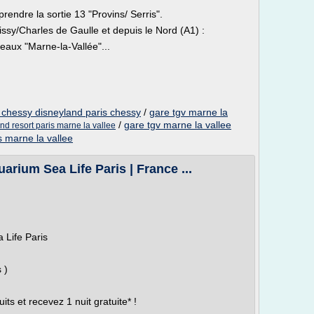
rendre la sortie 13 "Provins/ Serris".
issy/Charles de Gaulle et depuis le Nord (A1) :
neaux "Marne-la-Vallée"...
e chessy disneyland paris chessy
/
gare tgv marne la
/
gare tgv marne la vallee
nd resort paris marne la vallee
s marne la vallee
arium Sea Life Paris | France ...
 Life Paris
 )
 et recevez 1 nuit gratuite* !