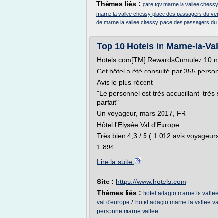
Thèmes liés :
gare tgv marne la vallee chessy 
marne la vallee chessy place des passagers du ve
de marne la vallee chessy place des passagers du
Top 10 Hotels in Marne-la-Val
Hotels.com[TM] RewardsCumulez 10 nuits
Cet hôtel a été consulté par 355 perso
Avis le plus récent
"Le personnel est très accueillant, très 
parfait"
Un voyageur, mars 2017, FR
Hôtel l'Elysée Val d'Europe
Très bien 4,3 / 5 ( 1 012 avis voyageurs
1 894...
Lire la suite
Site :
https://www.hotels.com
Thèmes liés :
hotel adagio marne la vallee
/
val d'europe
hotel adagio marne la vallee v
personne marne vallee