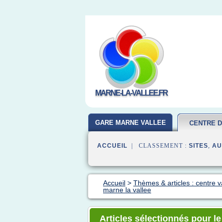
MARNE-LA-VALLEE.FR
GARE MARNE VALLEE
CENTRE 
ACCUEIL
| CLASSEMENT :
SITES
,
AU
Accueil
>
Thèmes & articles : centre v
marne la vallee
Articles sélectionnés pour l