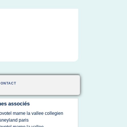
CONTACT
es associés
ovotel marne la vallee collegien
sneyland paris
ovotel marne la vallee