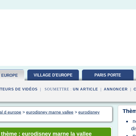
VILLAGE D'EUROPE
PARIS PORTE
D EUROPE
VERSAILLES
TEURS DE VIDÉOS
| SOUMETTRE :
UN ARTICLE
|
ANNONCER
|
Thèm
al d europe
>
eurodisney marne vallee
>
eurodisney
n
di
e thème : eurodisney marne la vallee
n