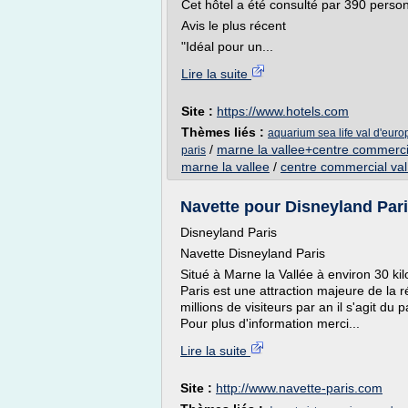
Cet hôtel a été consulté par 390 perso
Avis le plus récent
"Idéal pour un...
Lire la suite
Site :
https://www.hotels.com
Thèmes liés :
aquarium sea life val d'euro
/
marne la vallee+centre commerci
paris
marne la vallee
/
centre commercial val
Navette pour Disneyland Paris
Disneyland Paris
Navette Disneyland Paris
Situé à Marne la Vallée à environ 30 ki
Paris est une attraction majeure de la 
millions de visiteurs par an il s'agit d
Pour plus d'information merci...
Lire la suite
Site :
http://www.navette-paris.com