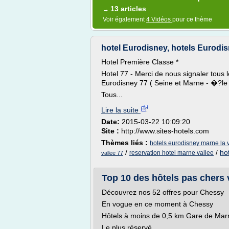
13 articles
→
Voir également
4 Vidéos
pour ce thème
hotel Eurodisney, hotels Eurodis
Hotel Première Classe *
Hotel 77 - Merci de nous signaler tous 
Eurodisney 77 ( Seine et Marne - �?le
Tous...
Lire la suite
Date:
2015-03-22 10:09:20
Site :
http://www.sites-hotels.com
Thèmes liés :
hotels eurodisney marne la 
/
/
ho
reservation hotel marne vallee
vallee 77
Top 10 des hôtels pas chers v
Découvrez nos 52 offres pour Chessy
En vogue en ce moment à Chessy
Hôtels à moins de 0,5 km Gare de Marn
Le plus réservé