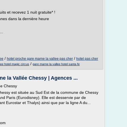
 et recevez 1 nuit gratuite* !
nnes dans la dernière heure
..
/
/
lee
hotel proche gare marne la vallee pas cher
hotel pas cher
/
lee hotel magic circus
gare marne la vallee hotel santa fe
e la Vallée Chessy | Agences ...
lée Chessy
Chessy est située au Sud Est de la commune de Chessy
and Paris (Eurodisney). Elle est desservie par de
t Eurostar et Thalys) ainsi que par la ligne A du...
.com