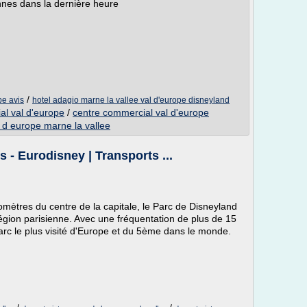
nnes dans la dernière heure
/
pe avis
hotel adagio marne la vallee val d'europe disneyland
al val d'europe
/
centre commercial val d'europe
 d europe marne la vallee
 - Eurodisney | Transports ...
lomètres du centre de la capitale, le Parc de Disneyland
région parisienne. Avec une fréquentation de plus de 15
u parc le plus visité d'Europe et du 5ème dans le monde.