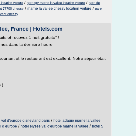
/
/
location voiture
gare tgv marne la vallee location voiture
gare de
/
/
marne la vallee chessy location voiture
nt 77700 chessy
gare
 vent chessy
lee, France | Hotels.com
 et recevez 1 nuit gratuite* !
nnes dans la dernière heure
souriant et le restaurant est excellent. Notre séjour était
 )
/
 val d'europe disneyland paris
hotel adagio marne la vallee
/
/
al d europe
hotel elysee val d'europe marne la vallee
hotel 5