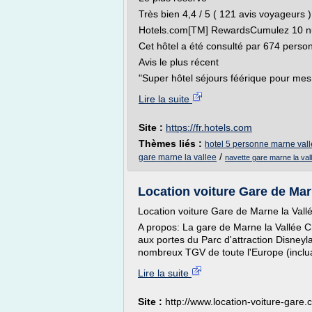
Très bien 4,4 / 5 ( 121 avis voyageurs )
Hotels.com[TM] RewardsCumulez 10 nuits
Cet hôtel a été consulté par 674 perso
Avis le plus récent
"Super hôtel séjours féérique pour mes.
Lire la suite
Site :
https://fr.hotels.com
Thèmes liés :
hotel 5 personne marne val
/
gare marne la vallee
navette gare marne la val
Location voiture Gare de Marn
Location voiture Gare de Marne la Val
A propos: La gare de Marne la Vallée 
aux portes du Parc d'attraction Disneyl
nombreux TGV de toute l'Europe (incluan
Lire la suite
Site :
http://www.location-voiture-gare