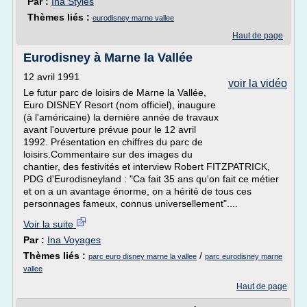
Par :
Ina Styles
Thèmes liés :
eurodisney marne vallee
Haut de page
Eurodisney à Marne la Vallée
12 avril 1991
voir la vidéo
Le futur parc de loisirs de Marne la Vallée,
Euro DISNEY Resort (nom officiel), inaugure
(à l'américaine) la dernière année de travaux
avant l'ouverture prévue pour le 12 avril
1992. Présentation en chiffres du parc de
loisirs.Commentaire sur des images du
chantier, des festivités et interview Robert FITZPATRICK,
PDG d'Eurodisneyland : "Ca fait 35 ans qu'on fait ce métier
et on a un avantage énorme, on a hérité de tous ces
personnages fameux, connus universellement"....
Voir la suite
Par :
Ina Voyages
Thèmes liés :
/
parc euro disney marne la vallee
parc eurodisney marne
vallee
Haut de page