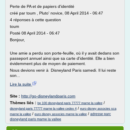
Perte de PA et de papiers d'identité
créé par toum , Pluto' novice, 08 April 2014 - 06:47
4 réponses à cette question
toum
Posté 08 April 2014 - 06:47
Bonjour,
Une amie a perdu son porte-feuille, où il y avait dedans son
passeport annuel ainsi que sa carte d'identité. Elle a bien
évidemment plus de moyen de paiement.
Nous devions venir à Disneyland Paris samedi. Il lui reste
son...
Lire la suite
Site :
http://go-disneylandparis.com
Thèmes liés :
/
bp 100 disneyland paris 77777 marne la vallee
/
disneyland paris 77777 marne la vallee cedex 4
euro disney associes sca
/
/
adresse parc
marne la vallee
euro disney associes marne la vallee
disneyland paris marne la vallee