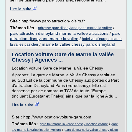
sein de disneyland park vous allez rencontrer vos...
Lire la suite
Site :
http://www.parc-attraction-loisirs.fr
Thèmes liés :
/
adresse parc disneyland paris marne la vallee
parc attraction disneyland marne la vallee attractions
/
parc
attraction disneyland marne la vallee
/
hotel val d'europe marne
/
marne la vallee chessy parc disneyland
la vallee pas cher
Location voiture Gare de Marne la Vallée
Chessy | Agences ...
Location voiture Gare de Marne la Vallée Chessy
A propos: La gare de Marne la Vallée Chessy est située
au Sud Est de la commune de Chessy aux portes du Parc
d'attraction Disneyland Paris (Eurodisney). Elle est
desservie par de nombreux TGV de toute l'Europe
(incluant Eurostar et Thalys) ainsi que par la ligne A du...
Lire la suite
Site :
http://www.location-voiture-gare.com
Thèmes liés :
/
gare tgv marne la vallee chessy location voiture
gare
/
tgv marne la vallee location voiture
gare de marne la vallee chessy place