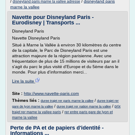
/
/
disneyland paris
disneyland paris marne la vallee adresse
marne la vallee
Navette pour Disneyland Paris -
Eurodisney | Transports ...
Disneyland Paris
Navette Disneyland Paris
Situé à Marne la Vallée à environ 30 kilomètres du centre
de la capitale, le Parc de Disneyland Paris est une
attraction majeure de la région parisienne. Avec une
fréquentation de plus de 15 millions de visiteurs par an il
s'agit du parc le plus visité d'Europe et du 5ème dans le
monde. Pour plus d'information merci...
Lire la suite
Site :
http://www.navette-paris.com
Thèmes liés :
/
duree trajet rer paris marne la vallee
duree trajet rer
/
/
prix
gare de lyon marne la vallee
duree trajet rer nation marne la vallee
/
trajet rer marne la vallee paris
rer entre paris gare de lyon et
marne la vallee
Perte de PA et de papiers d'identité -
Informations ...