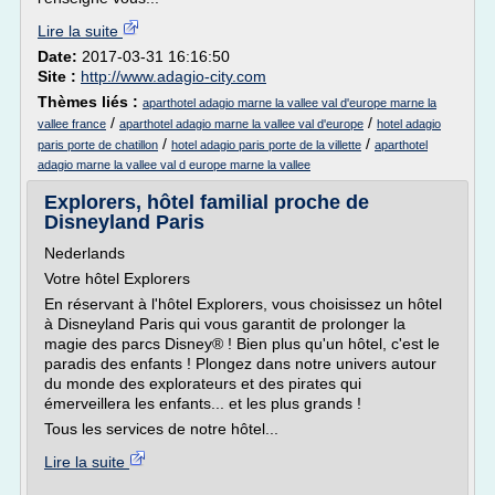
Lire la suite
Date:
2017-03-31 16:16:50
Site :
http://www.adagio-city.com
Thèmes liés :
aparthotel adagio marne la vallee val d'europe marne la
/
/
vallee france
aparthotel adagio marne la vallee val d'europe
hotel adagio
/
/
paris porte de chatillon
hotel adagio paris porte de la villette
aparthotel
adagio marne la vallee val d europe marne la vallee
Explorers, hôtel familial proche de
Disneyland Paris
Nederlands
Votre hôtel Explorers
En réservant à l'hôtel Explorers, vous choisissez un hôtel
à Disneyland Paris qui vous garantit de prolonger la
magie des parcs Disney® ! Bien plus qu'un hôtel, c'est le
paradis des enfants ! Plongez dans notre univers autour
du monde des explorateurs et des pirates qui
émerveillera les enfants... et les plus grands !
Tous les services de notre hôtel...
Lire la suite