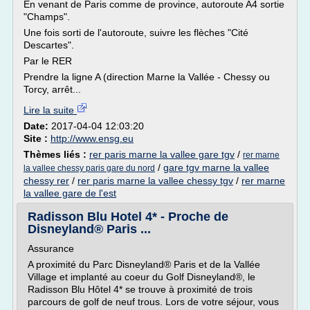
En venant de Paris comme de province, autoroute A4 sortie
"Champs".
Une fois sorti de l'autoroute, suivre les flèches "Cité
Descartes".
Par le RER
Prendre la ligne A (direction Marne la Vallée - Chessy ou
Torcy, arrêt...
Lire la suite
Date:
2017-04-04 12:03:20
Site :
http://www.ensg.eu
Thèmes liés :
rer paris marne la vallee gare tgv
/
rer marne
/
gare tgv marne la vallee
la vallee chessy paris gare du nord
chessy rer
/
rer paris marne la vallee chessy tgv
/
rer marne
la vallee gare de l'est
Radisson Blu Hotel 4* - Proche de
Disneyland® Paris ...
Assurance
A proximité du Parc Disneyland® Paris et de la Vallée
Village et implanté au coeur du Golf Disneyland®, le
Radisson Blu Hôtel 4* se trouve à proximité de trois
parcours de golf de neuf trous. Lors de votre séjour, vous