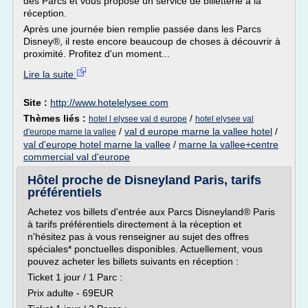
des Parcs et vous propose un service de billetterie à la
réception.
Après une journée bien remplie passée dans les Parcs
Disney®, il reste encore beaucoup de choses à découvrir à
proximité. Profitez d'un moment...
Lire la suite
Site :
http://www.hotelelysee.com
Thèmes liés :
/
hotel l elysee val d europe
hotel elysee val
/
val d europe marne la vallee hotel
/
d'europe marne la vallee
val d'europe hotel marne la vallee
/
marne la vallee+centre
commercial val d'europe
Hôtel proche de Disneyland Paris, tarifs
préférentiels
Achetez vos billets d'entrée aux Parcs Disneyland® Paris
à tarifs préférentiels directement à la réception et
n'hésitez pas à vous renseigner au sujet des offres
spéciales* ponctuelles disponibles. Actuellement, vous
pouvez acheter les billets suivants en réception :
Ticket 1 jour / 1 Parc :
Prix adulte - 69EUR