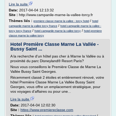
Lire la suite
Date:
2017-04-04 12:13:32
Site :
http://www.campanile-marne-la-vallee-torcy.fr
Thèmes liés :
/
premiere classe marne la vallee - torcy hotel
hotel
/
campanile marne la vallee torcy france
hotel campanile marne la vallee -
/
/
torcy torcy france
hotel campanile marne la vallee torcy
hotel premiere
classe marne la vallee torcy
Hotel Première Classe Marne La Vallée -
Bussy Saint ...
A la recherche d'un hôtel pas cher à Marne la Vallée ou à
proximité du parc Disneyland® Resort Paris?
Nous vous conseillons le Première Classe de Marne La
Vallée Bussy Saint Georges.
Récemment classé 2 étoiles et entièrement rénové, votre
hôtel Première Classe Marne La Vallée Bussy Saint
Georges, vous offre un emplacement stratégique, pour
vos voyages d'affaires ou pour une...
Lire la suite
Date:
2017-04-04 12:02:30
Site :
https://www.premiereclasse.com
Thèmes liés :
/