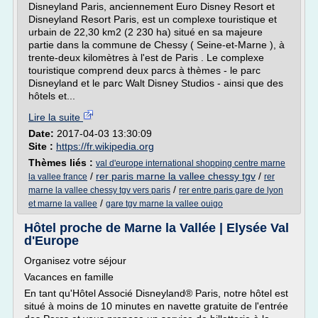
Disneyland Paris, anciennement Euro Disney Resort et
Disneyland Resort Paris, est un complexe touristique et
urbain de 22,30 km2 (2 230 ha) situé en sa majeure
partie dans la commune de Chessy ( Seine-et-Marne ), à
trente-deux kilomètres à l'est de Paris . Le complexe
touristique comprend deux parcs à thèmes - le parc
Disneyland et le parc Walt Disney Studios - ainsi que des
hôtels et...
Lire la suite
Date:
2017-04-03 13:30:09
Site :
https://fr.wikipedia.org
Thèmes liés :
val d'europe international shopping centre marne
/
rer paris marne la vallee chessy tgv
/
la vallee france
rer
/
marne la vallee chessy tgv vers paris
rer entre paris gare de lyon
/
et marne la vallee
gare tgv marne la vallee ouigo
Hôtel proche de Marne la Vallée | Elysée Val
d'Europe
Organisez votre séjour
Vacances en famille
En tant qu'Hôtel Associé Disneyland® Paris, notre hôtel est
situé à moins de 10 minutes en navette gratuite de l'entrée