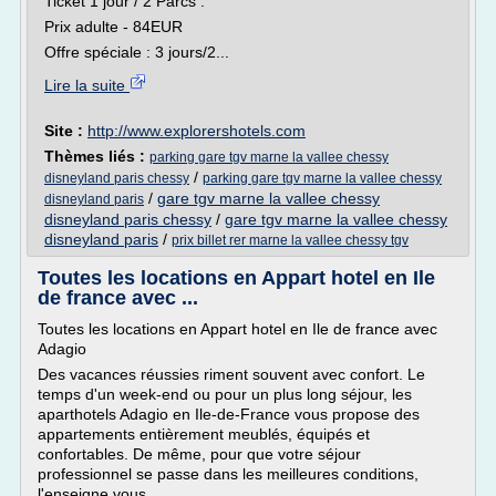
Ticket 1 jour / 2 Parcs :
Prix adulte - 84EUR
Offre spéciale : 3 jours/2...
Lire la suite
Site :
http://www.explorershotels.com
Thèmes liés :
parking gare tgv marne la vallee chessy
/
disneyland paris chessy
parking gare tgv marne la vallee chessy
/
gare tgv marne la vallee chessy
disneyland paris
disneyland paris chessy
/
gare tgv marne la vallee chessy
disneyland paris
/
prix billet rer marne la vallee chessy tgv
Toutes les locations en Appart hotel en Ile
de france avec ...
Toutes les locations en Appart hotel en Ile de france avec
Adagio
Des vacances réussies riment souvent avec confort. Le
temps d'un week-end ou pour un plus long séjour, les
aparthotels Adagio en Ile-de-France vous propose des
appartements entièrement meublés, équipés et
confortables. De même, pour que votre séjour
professionnel se passe dans les meilleures conditions,
l'enseigne vous...