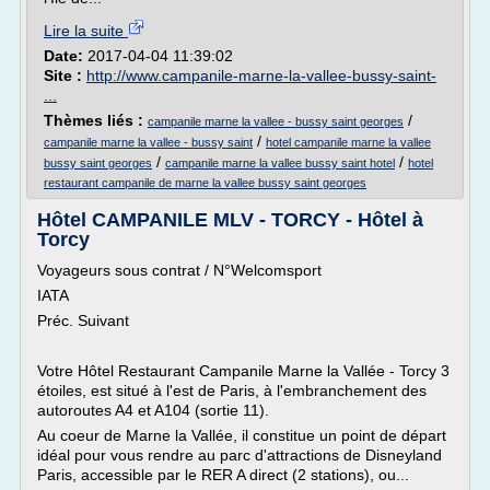
Lire la suite
Date:
2017-04-04 11:39:02
Site :
http://www.campanile-marne-la-vallee-bussy-saint-
...
Thèmes liés :
/
campanile marne la vallee - bussy saint georges
/
campanile marne la vallee - bussy saint
hotel campanile marne la vallee
/
/
bussy saint georges
campanile marne la vallee bussy saint hotel
hotel
restaurant campanile de marne la vallee bussy saint georges
Hôtel CAMPANILE MLV - TORCY - Hôtel à
Torcy
Voyageurs sous contrat / N°Welcomsport
IATA
Préc. Suivant
Votre Hôtel Restaurant Campanile Marne la Vallée - Torcy 3
étoiles, est situé à l'est de Paris, à l'embranchement des
autoroutes A4 et A104 (sortie 11).
Au coeur de Marne la Vallée, il constitue un point de départ
idéal pour vous rendre au parc d'attractions de Disneyland
Paris, accessible par le RER A direct (2 stations), ou...