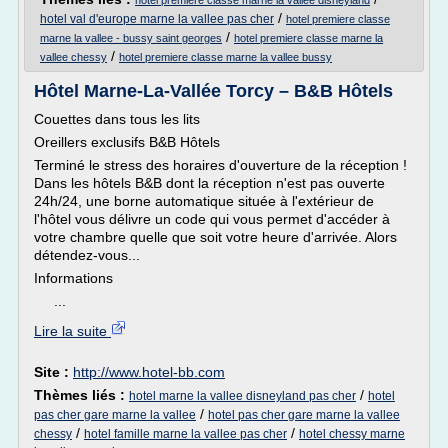
hotel premiere classe marne la vallee disneyland
/
hotel val d'europe marne la vallee pas cher
hotel premiere classe
/
marne la vallee - bussy saint georges
hotel premiere classe marne la
/
vallee chessy
hotel premiere classe marne la vallee bussy
Hôtel Marne-La-Vallée Torcy – B&B Hôtels
Couettes dans tous les lits
Oreillers exclusifs B&B Hôtels
Terminé le stress des horaires d'ouverture de la réception !
Dans les hôtels B&B dont la réception n'est pas ouverte
24h/24, une borne automatique située à l'extérieur de
l'hôtel vous délivre un code qui vous permet d'accéder à
votre chambre quelle que soit votre heure d'arrivée. Alors
détendez-vous...
Informations
...
Lire la suite
Site :
http://www.hotel-bb.com
Thèmes liés :
/
hotel marne la vallee disneyland pas cher
hotel
/
pas cher gare marne la vallee
hotel pas cher gare marne la vallee
/
/
chessy
hotel famille marne la vallee pas cher
hotel chessy marne