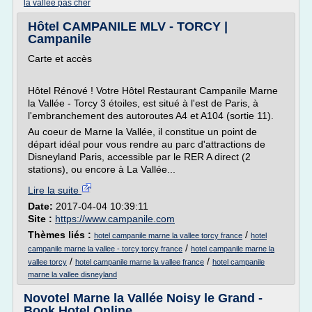
la vallee pas cher
Hôtel CAMPANILE MLV - TORCY |
Campanile
Carte et accès
Hôtel Rénové ! Votre Hôtel Restaurant Campanile Marne
la Vallée - Torcy 3 étoiles, est situé à l'est de Paris, à
l'embranchement des autoroutes A4 et A104 (sortie 11).
Au coeur de Marne la Vallée, il constitue un point de
départ idéal pour vous rendre au parc d'attractions de
Disneyland Paris, accessible par le RER A direct (2
stations), ou encore à La Vallée...
Lire la suite
Date:
2017-04-04 10:39:11
Site :
https://www.campanile.com
Thèmes liés :
/
hotel campanile marne la vallee torcy france
hotel
/
campanile marne la vallee - torcy torcy france
hotel campanile marne la
/
/
vallee torcy
hotel campanile marne la vallee france
hotel campanile
marne la vallee disneyland
Novotel Marne la Vallée Noisy le Grand -
Book Hotel Online