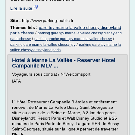
Lire la suite
Site :
http://www.parking-public.fr
Thèmes liés :
gare tgv marne la vallee chessy disneyland
paris chessy
/
parking gare tgv marne la vallee chessy disneyland
/
/
paris chessy
parking proche gare tgv marne la vallee chessy
/
parking gare marne la vallee chessy tgv
parking gare tgv marne la
vallee chessy disneyland paris
Hotel à Marne La Vallée - Reserver Hotel
Campanile MLV ...
Voyageurs sous contrat / N°Welcomsport
IATA
L' Hôtel Restaurant Campanile 3 étoiles et entièrement
rénové , de Marne La Vallée Bussy Saint Georges se
situe au coeur de la Seine et Marne, à 8 km des parcs
Disneyland® Resort Paris et Walt Disney Studio et à 25
minutes de Paris Porte de Bercy. La gare RER de Bussy
Saint-Georges, située sur la ligne A permet de traverser
l'Ile de...