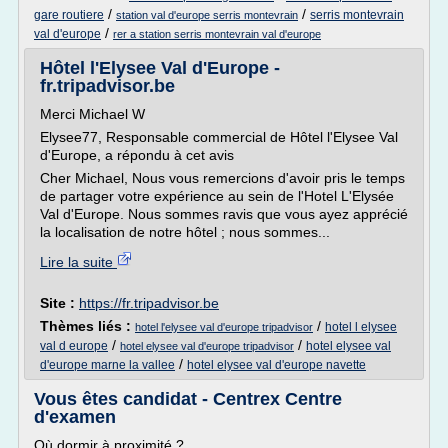
/
/
gare routiere
serris montevrain
station val d'europe serris montevrain
/
val d'europe
rer a station serris montevrain val d'europe
Hôtel l'Elysee Val d'Europe -
fr.tripadvisor.be
Merci Michael W
Elysee77, Responsable commercial de Hôtel l'Elysee Val
d'Europe, a répondu à cet avis
Cher Michael, Nous vous remercions d'avoir pris le temps
de partager votre expérience au sein de l'Hotel L'Elysée
Val d'Europe. Nous sommes ravis que vous ayez apprécié
la localisation de notre hôtel ; nous sommes...
Lire la suite
Site :
https://fr.tripadvisor.be
Thèmes liés :
/
hotel l elysee
hotel l'elysee val d'europe tripadvisor
/
/
val d europe
hotel elysee val
hotel elysee val d'europe tripadvisor
/
d'europe marne la vallee
hotel elysee val d'europe navette
Vous êtes candidat - Centrex Centre
d'examen
Où dormir à proximité ?