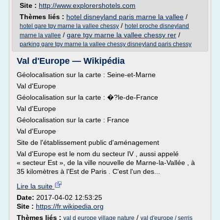
Site :
http://www.explorershotels.com
Thèmes liés :
hotel disneyland paris marne la vallee
/
/
hotel gare tgv marne la vallee chessy
hotel proche disneyland
/
gare tgv marne la vallee chessy rer
/
marne la vallee
parking gare tgv marne la vallee chessy disneyland paris chessy
Val d'Europe — Wikipédia
Géolocalisation sur la carte : Seine-et-Marne
Val d'Europe
Géolocalisation sur la carte : �?le-de-France
Val d'Europe
Géolocalisation sur la carte : France
Val d'Europe
Site de l'établissement public d'aménagement
Val d'Europe est le nom du secteur IV , aussi appelé
« secteur Est », de la ville nouvelle de Marne-la-Vallée , à
35 kilomètres à l'Est de Paris . C'est l'un des...
Lire la suite
Date:
2017-04-02 12:53:25
Site :
https://fr.wikipedia.org
Thèmes liés :
/
val d europe village nature
val d'europe / serris