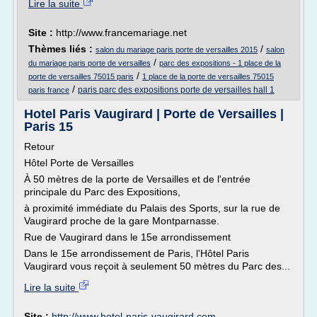
Lire la suite
Site :
http://www.francemariage.net
Thèmes liés :
/
salon du mariage paris porte de versailles 2015
salon
/
du mariage paris porte de versailles
parc des expositions - 1 place de la
/
porte de versailles 75015 paris
1 place de la porte de versailles 75015
/
paris parc des expositions porte de versailles hall 1
paris france
Hotel Paris Vaugirard | Porte de Versailles |
Paris 15
Retour
Hôtel Porte de Versailles
À 50 mètres de la porte de Versailles et de l'entrée
principale du Parc des Expositions,
à proximité immédiate du Palais des Sports, sur la rue de
Vaugirard proche de la gare Montparnasse.
Rue de Vaugirard dans le 15e arrondissement
Dans le 15e arrondissement de Paris, l'Hôtel Paris
Vaugirard vous reçoit à seulement 50 mètres du Parc des...
Lire la suite
Site :
http://www.hotel-paris-vaugirard.com