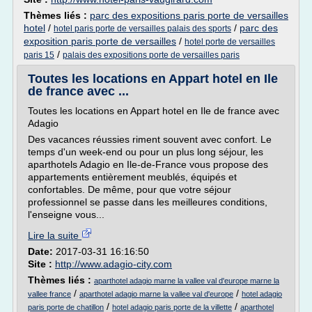
Thèmes liés :
parc des expositions paris porte de versailles
hotel
/
/
parc des
hotel paris porte de versailles palais des sports
exposition paris porte de versailles
/
hotel porte de versailles
/
paris 15
palais des expositions porte de versailles paris
Toutes les locations en Appart hotel en Ile
de france avec ...
Toutes les locations en Appart hotel en Ile de france avec
Adagio
Des vacances réussies riment souvent avec confort. Le
temps d'un week-end ou pour un plus long séjour, les
aparthotels Adagio en Ile-de-France vous propose des
appartements entièrement meublés, équipés et
confortables. De même, pour que votre séjour
professionnel se passe dans les meilleures conditions,
l'enseigne vous...
Lire la suite
Date:
2017-03-31 16:16:50
Site :
http://www.adagio-city.com
Thèmes liés :
aparthotel adagio marne la vallee val d'europe marne la
/
/
vallee france
aparthotel adagio marne la vallee val d'europe
hotel adagio
/
/
paris porte de chatillon
hotel adagio paris porte de la villette
aparthotel