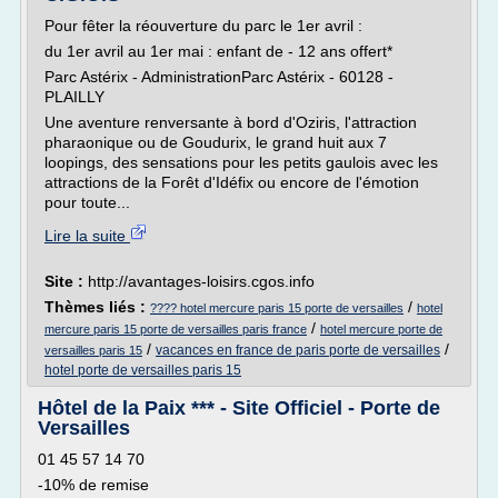
Pour fêter la réouverture du parc le 1er avril :
du 1er avril au 1er mai : enfant de - 12 ans offert*
Parc Astérix - AdministrationParc Astérix - 60128 -
PLAILLY
Une aventure renversante à bord d'Oziris, l'attraction
pharaonique ou de Goudurix, le grand huit aux 7
loopings, des sensations pour les petits gaulois avec les
attractions de la Forêt d'Idéfix ou encore de l'émotion
pour toute...
Lire la suite
Site :
http://avantages-loisirs.cgos.info
Thèmes liés :
/
???? hotel mercure paris 15 porte de versailles
hotel
/
mercure paris 15 porte de versailles paris france
hotel mercure porte de
/
/
vacances en france de paris porte de versailles
versailles paris 15
hotel porte de versailles paris 15
Hôtel de la Paix *** - Site Officiel - Porte de
Versailles
01 45 57 14 70
-10% de remise