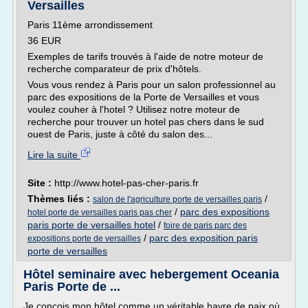
Versailles
Paris 11ème arrondissement
36 EUR
Exemples de tarifs trouvés à l'aide de notre moteur de
recherche comparateur de prix d'hôtels.
Vous vous rendez à Paris pour un salon professionnel au
parc des expositions de la Porte de Versailles et vous
voulez couher à l'hotel ? Utilisez notre moteur de
recherche pour trouver un hotel pas chers dans le sud
ouest de Paris, juste à côté du salon des...
Lire la suite
Site :
http://www.hotel-pas-cher-paris.fr
Thèmes liés :
/
salon de l'agriculture porte de versailles paris
/
parc des expositions
hotel porte de versailles paris pas cher
paris porte de versailles hotel
/
foire de paris parc des
/
parc des exposition paris
expositions porte de versailles
porte de versailles
Hôtel seminaire avec hebergement Oceania
Paris Porte de ...
Je conçois mon hôtel comme un véritable havre de paix où