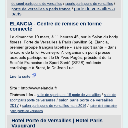
/
/
de sport paris porte de versailles
sports paris porte de versailles
porte de versailles a
porte de versailles a paris france
/
paris
ELANCIA - Centre de remise en forme
connecté
Le dimanche 19 mars, à 11 heures 45, sur le Salon du body
fitness, Porte de Versailles à Paris (pavillon 6), Elancia,
premier groupe français labellisé « salle sport santé » dans
le cadre de la loi Fourneyron*, organise un point presse
auxquels participeront le Dr Yves Pagès, président de la
Société Française de Sport Santé (SF2S) médecin
cardiologue à Brest, le Dr Jean Luc...
Lire la suite
Site :
http://www.elancia.fr
Thèmes liés :
/
salle de sport paris 15 porte de versailles
salle de
/
salon paris porte de versailles
sport paris porte de versailles
2017
/
/
salon paris porte de versailles mars 2016
salon de l education
paris porte de versailles
Hotel Porte de Versailles | Hotel Paris
Vaugirard