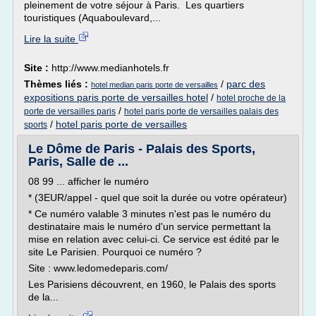
pleinement de votre séjour à Paris. Les quartiers
touristiques (Aquaboulevard,...
Lire la suite
Site :
http://www.medianhotels.fr
Thèmes liés :
/
parc des
hotel median paris porte de versailles
expositions paris porte de versailles hotel
/
hotel proche de la
/
porte de versailles paris
hotel paris porte de versailles palais des
/
hotel paris porte de versailles
sports
Le Dôme de Paris - Palais des Sports,
Paris, Salle de ...
08 99 ... afficher le numéro
* (3EUR/appel - quel que soit la durée ou votre opérateur)
* Ce numéro valable 3 minutes n'est pas le numéro du
destinataire mais le numéro d'un service permettant la
mise en relation avec celui-ci. Ce service est édité par le
site Le Parisien. Pourquoi ce numéro ?
Site : www.ledomedeparis.com/
Les Parisiens découvrent, en 1960, le Palais des sports
de la...