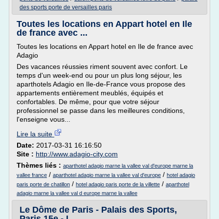
des sports porte de versailles paris
Toutes les locations en Appart hotel en Ile
de france avec ...
Toutes les locations en Appart hotel en Ile de france avec
Adagio
Des vacances réussies riment souvent avec confort. Le
temps d'un week-end ou pour un plus long séjour, les
aparthotels Adagio en Ile-de-France vous propose des
appartements entièrement meublés, équipés et
confortables. De même, pour que votre séjour
professionnel se passe dans les meilleures conditions,
l'enseigne vous...
Lire la suite
Date:
2017-03-31 16:16:50
Site :
http://www.adagio-city.com
Thèmes liés :
aparthotel adagio marne la vallee val d'europe marne la
/
/
vallee france
aparthotel adagio marne la vallee val d'europe
hotel adagio
/
/
paris porte de chatillon
hotel adagio paris porte de la villette
aparthotel
adagio marne la vallee val d europe marne la vallee
Le Dôme de Paris - Palais des Sports,
Paris 15e - L ...