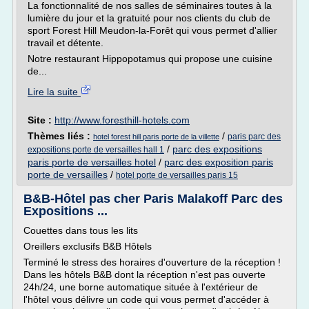
La fonctionnalité de nos salles de séminaires toutes à la
lumière du jour et la gratuité pour nos clients du club de
sport Forest Hill Meudon-la-Forêt qui vous permet d'allier
travail et détente.
Notre restaurant Hippopotamus qui propose une cuisine
de...
Lire la suite
Site :
http://www.foresthill-hotels.com
Thèmes liés :
/
paris parc des
hotel forest hill paris porte de la villette
/
parc des expositions
expositions porte de versailles hall 1
paris porte de versailles hotel
/
parc des exposition paris
porte de versailles
/
hotel porte de versailles paris 15
B&B-Hôtel pas cher Paris Malakoff Parc des
Expositions ...
Couettes dans tous les lits
Oreillers exclusifs B&B Hôtels
Terminé le stress des horaires d'ouverture de la réception !
Dans les hôtels B&B dont la réception n'est pas ouverte
24h/24, une borne automatique située à l'extérieur de
l'hôtel vous délivre un code qui vous permet d'accéder à