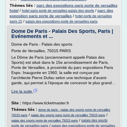
Thèmes liés :
parc des expositions paris porte de versailles
hotel
/
/
parc des
hotel paris porte de versailles palais des sports
exposition paris porte de versailles
/
hotel porte de versailles
/
paris 15
palais des expositions porte de versailles paris
Dome De Paris - Palais Des Sports, Paris |
Evénements et ...
Dome de Paris - Palais des sports
Porte de Versailles, 75015 PARIS
Le Dôme de Paris (anciennement appelé Palais des
Sports) est situé dans le 15e arrondissement de Paris,
Porte de Versailles, à proximité du parc expositions Paris
Expo. Inaugurée en 1960, la salle est conçue par
l'architecte Pierre Dufau selon une technique d'avant-
garde, qui permet à l'époque de concevoir le plus grand...
Lire la suite
Site :
https://www.ticketmaster.fr
Thèmes liés :
dome de paris - palais des sports porte de versailles
/
/
75015 paris
palais des sports paris porte de versailles 75015 paris
/
palais des sports
palais des sports porte de versailles 75015 paris
/
porte de versailles paris
palais des expositions porte de versailles