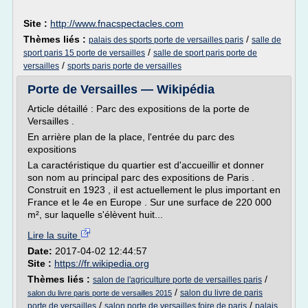
Site :
http://www.fnacspectacles.com
Thèmes liés :
/
palais des sports porte de versailles paris
salle de
/
sport paris 15 porte de versailles
salle de sport paris porte de
/
versailles
sports paris porte de versailles
Porte de Versailles — Wikipédia
Article détaillé : Parc des expositions de la porte de
Versailles .
En arrière plan de la place, l'entrée du parc des
expositions
La caractéristique du quartier est d'accueillir et donner
son nom au principal parc des expositions de Paris .
Construit en 1923 , il est actuellement le plus important en
France et le 4e en Europe . Sur une surface de 220 000
m², sur laquelle s'élèvent huit...
Lire la suite
Date:
2017-04-02 12:44:57
Site :
https://fr.wikipedia.org
Thèmes liés :
/
salon de l'agriculture porte de versailles paris
/
salon du livre de paris
salon du livre paris porte de versailles 2015
/
/
porte de versailles
salon porte de versailles foire de paris
palais