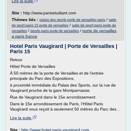
Lire la suite
Site :
http://www.parisetudiant.com
Thèmes liés :
/
palais des sports porte de versailles paris
salle
/
de sport paris 15 porte de versailles
salle de sport paris porte de
/
/
porte de versailles
versailles
sports paris porte de versailles
a paris france
Hotel Paris Vaugirard | Porte de Versailles |
Paris 15
Retour
Hôtel Porte de Versailles
À 50 mètres de la porte de Versailles et de l'entrée
principale du Parc des Expositions,
à proximité immédiate du Palais des Sports, sur la rue de
Vaugirard proche de la gare Montparnasse.
Rue de Vaugirard dans le 15e arrondissement
Dans le 15e arrondissement de Paris, l'Hôtel Paris
Vaugirard vous reçoit à seulement 50 mètres du Parc des...
Lire la suite
Site :
http://www.hotel-paris-vaugirard.com